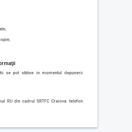
ate;
copie;
ormaţii
atii se pot obtine in momentul depunerii
ciul RU din cadrul SRTFC Craiova: telefon