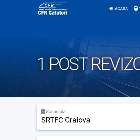
Skip
ACASĂ
to
content
1 POST REVI
Sucursala
SRTFC Craiova