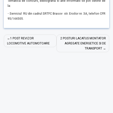
Tematica de concurs, bibliografia si alte informatii se pot obtine de
la:
- Serviciul RU din cadrul SRTFC Brasov str. Eroilor nr. 3A, telefon CFR
95/144505.
Navigare
1 POST REVIZOR
2 POSTURI LACATUS MONTATOR
în
LOCOMOTIVE AUTOMOTOARE
AGREGATE ENERGETICE SI DE
TRANSPORT
articole