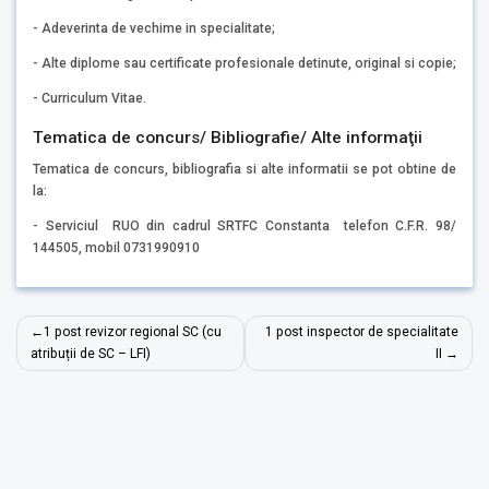
- Adeverinta de vechime in specialitate;
- Alte diplome sau certificate profesionale detinute, original si copie;
- Curriculum Vitae.
Tematica de concurs/ Bibliografie/ Alte informaţii
Tematica de concurs, bibliografia si alte informatii se pot obtine de
la:
- Serviciul RUO din cadrul SRTFC Constanta telefon C.F.R. 98/
144505, mobil 0731990910
Navigare
1 post revizor regional SC (cu
1 post inspector de specialitate
în
atribuții de SC – LFI)
II
articole