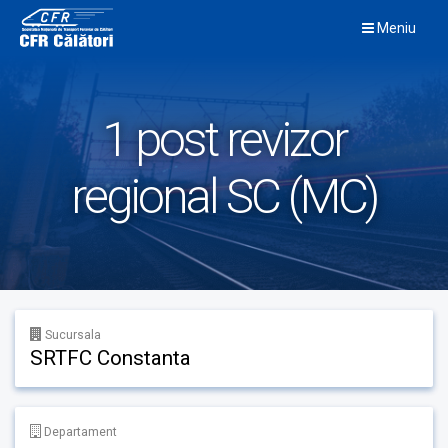
Skip
Meniu
to
content
1 post revizor
regional SC (MC)
Sucursala
SRTFC Constanta
Departament