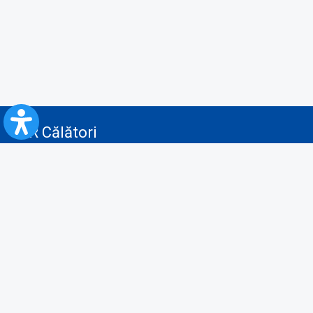
CFR Călători
Blog
Servicii pentru reclamă și publicitate
Politica de Confidenţialitate
Politica de Cookies
Politica monitorizare video/audio-video
Politica de protecție a datelor cu caracter personal
Protocol de colaborare cu Direcția Generală pentru Evidența