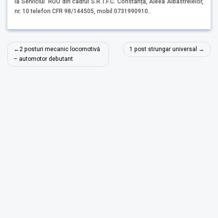
la Serviciul RUO din cadrul S.R.T.F.C. Constanța, Aleea Albastrelelor,
nr. 10 telefon CFR 98/144505, mobil 0731990910.
Navigare
2 posturi mecanic locomotivă
1 post strungar universal
în
– automotor debutant
articole