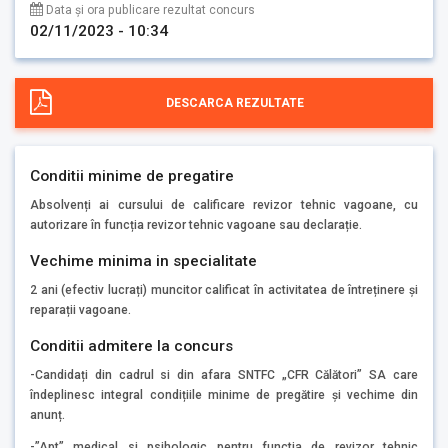
Data și ora publicare rezultat concurs
02/11/2023 - 10:34
DESCARCA REZULTATE
Conditii minime de pregatire
Absolvenți ai cursului de calificare revizor tehnic vagoane, cu
autorizare în funcția revizor tehnic vagoane sau declarație.
Vechime minima in specialitate
2 ani (efectiv lucrați) muncitor calificat în activitatea de întreținere și
reparații vagoane.
Conditii admitere la concurs
-Candidați din cadrul si din afara SNTFC „CFR Călători” SA care
îndeplinesc integral condițiile minime de pregătire și vechime din
anunț.
-”Apt” medical si psihologic pentru functia de revizor tehnic