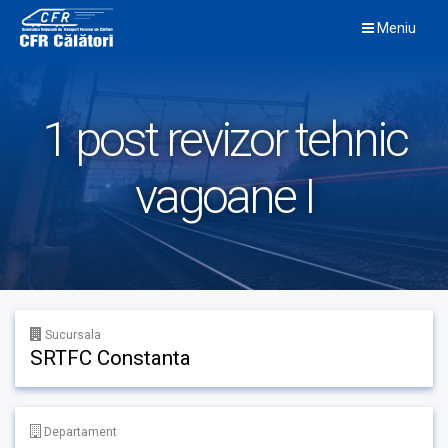
Skip
Meniu
to
content
1 post revizor tehnic
vagoane I
Sucursala
SRTFC Constanta
Departament