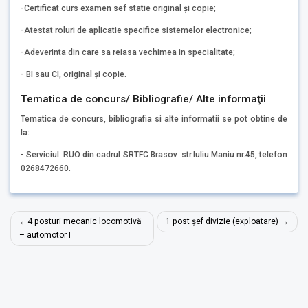
-Certificat curs examen sef statie original şi copie;
-Atestat roluri de aplicatie specifice sistemelor electronice;
-Adeverinta din care sa reiasa vechimea in specialitate;
- BI sau CI, original și copie.
Tematica de concurs/ Bibliografie/ Alte informaţii
Tematica de concurs, bibliografia si alte informatii se pot obtine de
la:
- Serviciul RUO din cadrul SRTFC Brasov str.Iuliu Maniu nr.45, telefon
0268472660.
Navigare
4 posturi mecanic locomotivă
1 post șef divizie (exploatare)
în
– automotor I
articole