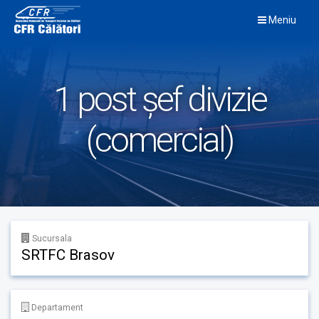
Skip
Meniu
to
content
1 post șef divizie
(comercial)
Sucursala
SRTFC Brasov
Departament