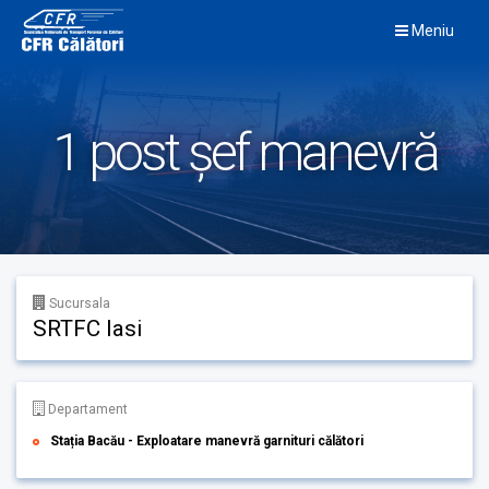
Skip
Meniu
to
content
1 post șef manevră
Sucursala
SRTFC Iasi
Departament
Stația Bacău - Exploatare manevră garnituri călători