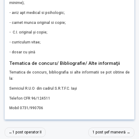
minime);
- aviz apt medical si psihologic;
- carnet munca original si copie;
- C.I. original și copie;
- curriculum vitae;
- dosar cu șină
Tematica de concurs/ Bibliografie/ Alte informaţii
Tematica de concurs, bibliografia si alte informatii se pot obtine de
la:
Serviciul R.U.O din cadrul S.R.T.F.C. Iași
Telefon CFR 96/124511
Mobil 0731/990706
Navigare
1 post operator II
1 post șef manevră