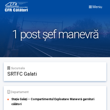
Skip
Meniu
to
content
1 post șef manevră
Sucursala
SRTFC Galati
Departament
Stația Galați – Compartimentul Exploatare Manevră garnituri
călători