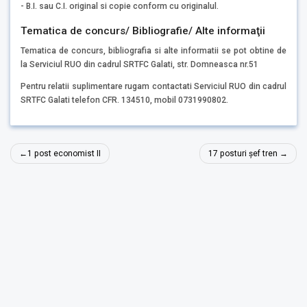
- B.I. sau C.I. original si copie conform cu originalul.
Tematica de concurs/ Bibliografie/ Alte informaţii
Tematica de concurs, bibliografia si alte informatii se pot obtine de
la Serviciul RUO din cadrul SRTFC Galati, str. Domneasca nr.51
Pentru relatii suplimentare rugam contactati Serviciul RUO din cadrul
SRTFC Galati telefon CFR. 134510, mobil 0731990802.
Navigare
1 post economist II
17 posturi șef tren
în
articole