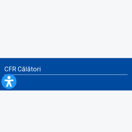
CFR Călători
Blog
Servicii pentru reclamă și publicitate
Politica de Confidenţialitate
Politica de Cookies
Politica monitorizare video/audio-video
Politica de protecție a datelor cu caracter personal