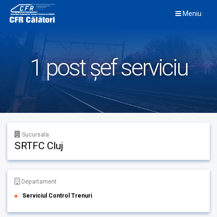
Skip
Meniu
to
content
1 post șef serviciu
Sucursala
SRTFC Cluj
Departament
Serviciul Control Trenuri