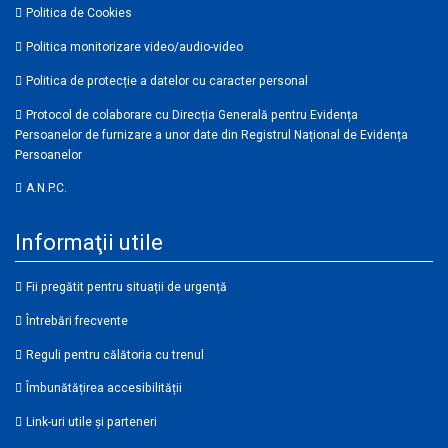
Politica de Cookies
Politica monitorizare video/audio-video
Politica de protecție a datelor cu caracter personal
Protocol de colaborare cu Direcția Generală pentru Evidența
Persoanelor de furnizare a unor date din Registrul Național de Evidența
Persoanelor
A.N.P.C.
Informaţii utile
Fii pregătit pentru situații de urgență
Întrebări frecvente
Reguli pentru călătoria cu trenul
Îmbunătățirea accesibilității
Link-uri utile şi parteneri