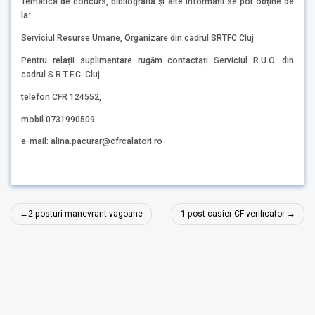
Tematica de concurs, bibliografia și alte informații se pot obține de
la:
Serviciul Resurse Umane, Organizare din cadrul SRTFC Cluj
Pentru relații suplimentare rugăm contactați Serviciul R.U.O. din
cadrul S.R.T.F.C. Cluj
telefon CFR 124552,
mobil 0731990509
e-mail: alina.pacurar@cfrcalatori.ro
Navigare
2 posturi manevrant vagoane
1 post casier CF verificator
în
articole