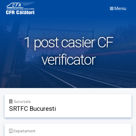
Skip
Meniu
to
content
1 post casier CF
verificator
Sucursala
SRTFC Bucuresti
Departament