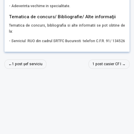
- Adeverinta vechime in specialitate.
Tematica de concurs/ Bibliografie/ Alte informaţii
Tematica de concurs, bibliografia si alte informatii se pot obtine de
la:
- Serviciul RUO din cadrul SRTFC Bucuresti telefon C.F.R. 91/ 134526
Navigare
1 post șef serviciu
1 post casier CF I
în
articole