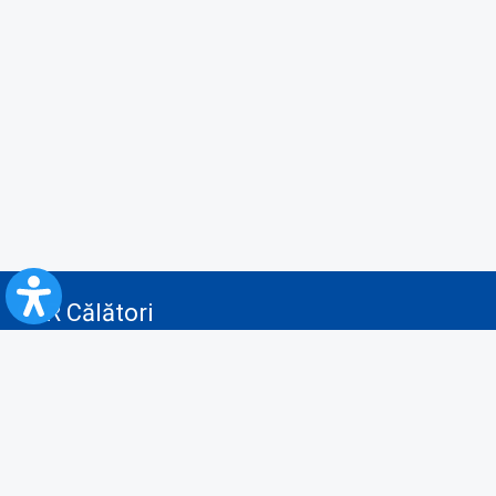
CFR Călători
Blog
Servicii pentru reclamă și publicitate
Politica de Confidenţialitate
Politica de Cookies