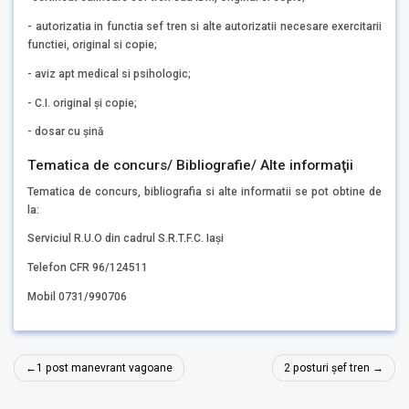
- autorizatia in functia sef tren si alte autorizatii necesare exercitarii
functiei, original si copie;
- aviz apt medical si psihologic;
- C.I. original și copie;
- dosar cu șină
Tematica de concurs/ Bibliografie/ Alte informaţii
Tematica de concurs, bibliografia si alte informatii se pot obtine de
la:
Serviciul R.U.O din cadrul S.R.T.F.C. Iași
Telefon CFR 96/124511
Mobil 0731/990706
Navigare
1 post manevrant vagoane
2 posturi șef tren
în