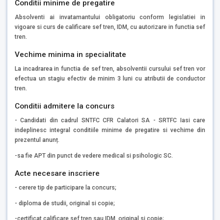
Conditii minime de pregatire
Absolventi ai invatamantului obligatoriu conform legislatiei in
vigoare si curs de calificare sef tren, IDM, cu autorizare in functia sef
tren.
Vechime minima in specialitate
La incadrarea in functia de sef tren, absolventii cursului sef tren vor
efectua un stagiu efectiv de minim 3 luni cu atributii de conductor
tren.
Conditii admitere la concurs
- Candidati din cadrul SNTFC CFR Calatori SA - SRTFC Iasi care
indeplinesc integral conditiile minime de pregatire si vechime din
prezentul anunț.
-sa fie APT din punct de vedere medical si psihologic SC.
Acte necesare inscriere
- cerere tip de participare la concurs;
- diploma de studii, original si copie;
-certificat calificare sef tren sau IDM, original si copie;