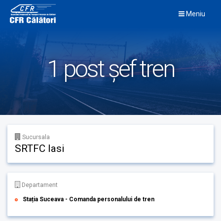
Skip
Meniu
to
content
1 post șef tren
Sucursala
SRTFC Iasi
Departament
Stația Suceava - Comanda personalului de tren