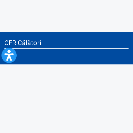
CFR Călători
Blog
Servicii pentru reclamă și publicitate
Politica de Confidenţialitate
Politica de Cookies
Politica monitorizare video/audio-video
Politica de protecție a datelor cu caracter personal
Protocol de colaborare cu Direcția Generală pentru Evidența
Persoanelor de furnizare a unor date din Registrul Național de Evidența
Persoanelor