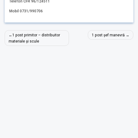
Telefon CFR 96/124511
Mobil 0731/990706
Navigare
1 post primitor – distribuitor
1 post șef manevră
în
materiale și scule
articole