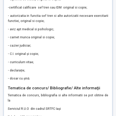
-certificat calificare sef tren sau IDM original si copie;
- autorizatia in functia sef tren si alte autorizatii necesare exercitarii
functiei, original si copie;
- aviz apt medical si psihologic;
- carnet munca original si copie;
- cazier judiciar;
- C.I. original și copie;
- curriculum vitae;
- declarație;
- dosar cu șină.
Tematica de concurs/ Bibliografie/ Alte informaţii
Tematica de concurs, bibliografia si alte informatii se pot obtine de
la
Serviciul R.U.O din cadrul SRTFC Iași