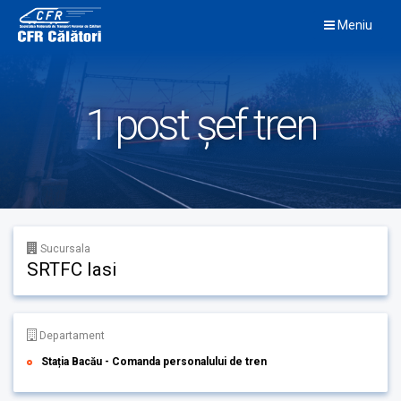
Skip
Meniu
to
content
1 post șef tren
Sucursala
SRTFC Iasi
Departament
Stația Bacău - Comanda personalului de tren