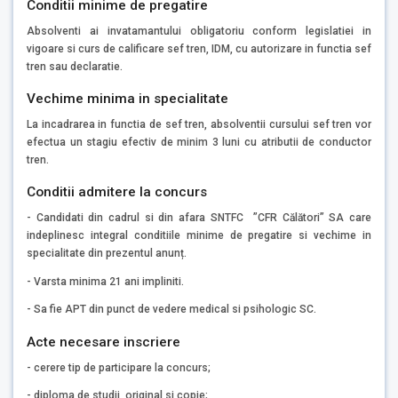
Conditii minime de pregatire
Absolventi ai invatamantului obligatoriu conform legislatiei in
vigoare si curs de calificare sef tren, IDM, cu autorizare in functia sef
tren sau declaratie.
Vechime minima in specialitate
La incadrarea in functia de sef tren, absolventii cursului sef tren vor
efectua un stagiu efectiv de minim 3 luni cu atributii de conductor
tren.
Conditii admitere la concurs
- Candidati din cadrul si din afara SNTFC ”CFR Călători” SA care
indeplinesc integral conditiile minime de pregatire si vechime in
specialitate din prezentul anunț.
- Varsta minima 21 ani impliniti.
- Sa fie APT din punct de vedere medical si psihologic SC.
Acte necesare inscriere
- cerere tip de participare la concurs;
- diploma de studii, original si copie;