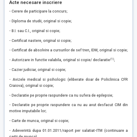
Acte necesare inscriere
- Cerere de participare la concurs;
- Diploma de studii, original si copie;
- B.I. sau C.I., original si copie;
- Certificat nastere, original si copie;
- Certificat de absolvire a cursurilor de sef tren, IDM, original si copie;
(1)
- Autorizare in functie valabila, original si copie/ declaratie
;
- Cazier judiciar, original si copie;
- Avizele medical si psihologic (eliberate doar de Policlinica CFR
Craiova), original si copie;
- Declaratie pe proprie raspundere ca nu sufera de epilepsie;
- Declaratie pe proprie raspundere ca nu au avut desfacut CIM din
motive imputabile lor;
- Carte de munca, original si copie;
- Adeverintă dupa 01.01.2011/raport per salatiat-ITM (continuare a
cartii de munca)