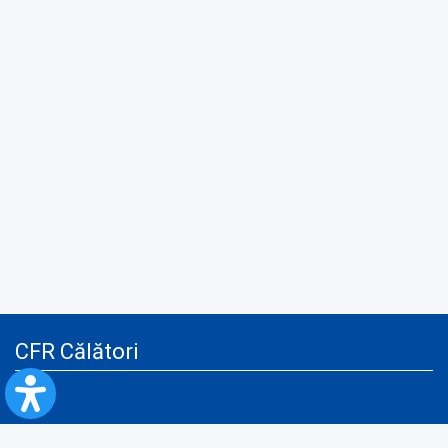
CFR Călători
Blog
Servicii pentru reclamă și publicitate