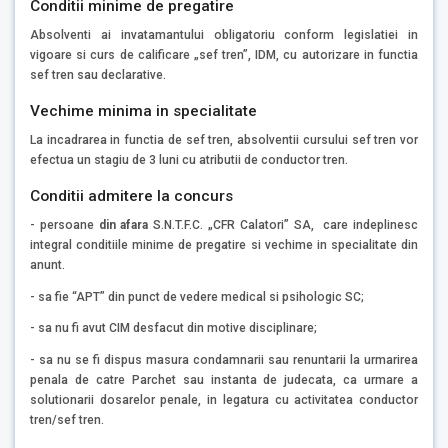
Conditii minime de pregatire
Absolventi ai invatamantului obligatoriu conform legislatiei in
vigoare si curs de calificare „sef tren”, IDM, cu autorizare in functia
sef tren sau declarative.
Vechime minima in specialitate
La incadrarea in functia de sef tren, absolventii cursului sef tren vor
efectua un stagiu de 3 luni cu atributii de conductor tren.
Conditii admitere la concurs
- persoane
din afara
S.N.T.F.C. „CFR Calatori” SA, care indeplinesc
integral conditiile minime de pregatire si vechime in specialitate din
anunt.
- sa fie “APT” din punct de vedere medical si psihologic SC;
- sa nu fi avut CIM desfacut din motive disciplinare;
- sa nu se fi dispus masura condamnarii sau renuntarii la urmarirea
penala de catre Parchet sau instanta de judecata, ca urmare a
solutionarii dosarelor penale, in legatura cu activitatea conductor
tren/sef tren.