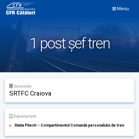
Skip
Meniu
to
content
1 post șef tren
Sucursala
SRTFC Craiova
Departament
Statia Pitesti – Compartimentul Comanda personalului de tren