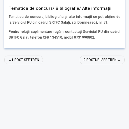
Tematica de concurs/ Bibliografie/ Alte informaţii
Tematica de concurs, bibliografia și alte informații se pot obține de
la Serviciul RU din cadrul SRTFC Galați, str. Domnească, nr. 51.
Pentru relații suplimentare rugăm contactați Serviciul RU din cadrul
SRTFC Galați telefon CFR 134510, mobil 0731990802.
Navigare
1 POST SEF TREN
2 POSTURI SEF TREN
în
articole