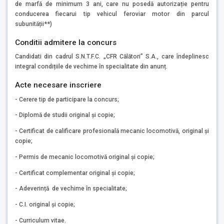
de marfă de minimum 3 ani, care nu posedă autorizație pentru
conducerea fiecarui tip vehicul feroviar motor din parcul
subunității**)
Conditii admitere la concurs
Candidati din cadrul S.N.T.F.C. „CFR Călători” S.A., care îndeplinesc
integral condițiile de vechime în specialitate din anunț.
Acte necesare inscriere
- Cerere tip de participare la concurs;
- Diplomă de studii original și copie;
- Certificat de calificare profesională mecanic locomotivă, original și
copie;
- Permis de mecanic locomotivă original și copie;
- Certificat complementar original și copie;
- Adeverință de vechime în specialitate;
- C.I. original și copie;
- Curriculum vitae.