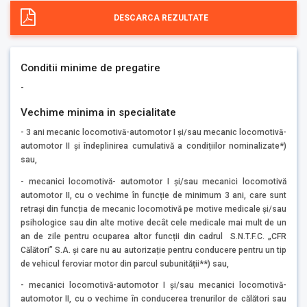
DESCARCA REZULTATE
Conditii minime de pregatire
-
Vechime minima in specialitate
- 3 ani mecanic locomotivă-automotor I și/sau mecanic locomotivă-
automotor II și îndeplinirea cumulativă a condițiilor nominalizate*)
sau,
- mecanici locomotivă- automotor I și/sau mecanici locomotivă
automotor II, cu o vechime în funcție de minimum 3 ani, care sunt
retrași din funcția de mecanic locomotivă pe motive medicale și/sau
psihologice sau din alte motive decât cele medicale mai mult de un
an de zile pentru ocuparea altor funcții din cadrul S.N.T.F.C. „CFR
Călători” S.A. și care nu au autorizație pentru conducere pentru un tip
de vehicul feroviar motor din parcul subunității**) sau,
- mecanici locomotivă-automotor I și/sau mecanici locomotivă-
automotor II, cu o vechime în conducerea trenurilor de călători sau