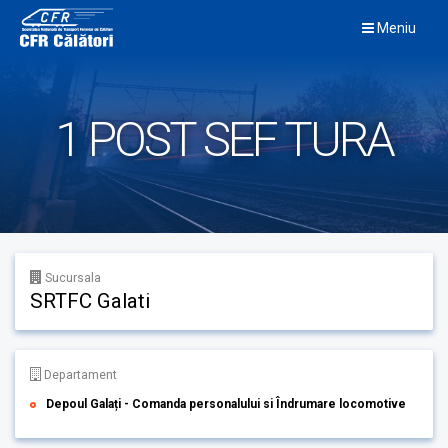
Skip
Meniu
to
content
1 POST SEF TURA
Sucursala
SRTFC Galati
Departament
Depoul Galați - Comanda personalului si Îndrumare locomotive