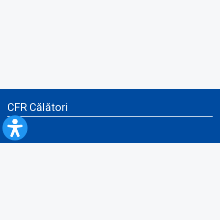
CFR Călători
Blog
Servicii pentru reclamă și publicitate
Politica de Confidenţialitate
Politica de Cookies
Politica monitorizare video/audio-video
Politica de protecție a datelor cu caracter personal