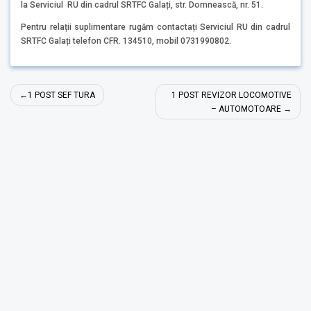
la Serviciul RU din cadrul SRTFC Galați, str. Domnească, nr. 51.
Pentru relații suplimentare rugăm contactați Serviciul RU din cadrul
SRTFC Galați telefon CFR. 134510, mobil 0731990802.
Navigare
1 POST SEF TURA
1 POST REVIZOR LOCOMOTIVE
în
– AUTOMOTOARE
articole