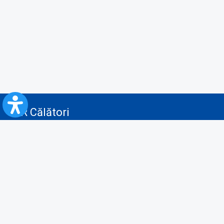
CFR Călători
Blog
Servicii pentru reclamă și publicitate
Politica de Confidenţialitate
Politica de Cookies
Politica monitorizare video/audio-video
Politica de protecție a datelor cu caracter personal