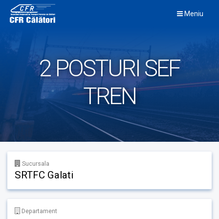
Skip
Meniu
to
content
2 POSTURI SEF
TREN
Sucursala
SRTFC Galati
Departament