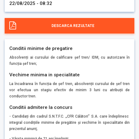
22/08/2025 - 08:32
DESCARCA REZULTATE
Conditii minime de pregatire
Absolvenți ai cursului de calificare șef tren/ IDM, cu autorizare în
funcția șef tren;
Vechime minima in specialitate
La încadrarea în funcția de șef tren, absolvenții cursului de șef tren
vor efectua un stagiu efectiv de minim 3 luni cu atribuții de
conductor tren.
Conditii admitere la concurs
- Candidați din cadrul S.N.T.F.C. „CFR Călători” S.A. care îndeplinesc
integral condițiile minime de pregătire și vechime în specialitate din
prezentul anunț;
- Vârsta minimă de 21 ani împliniți;