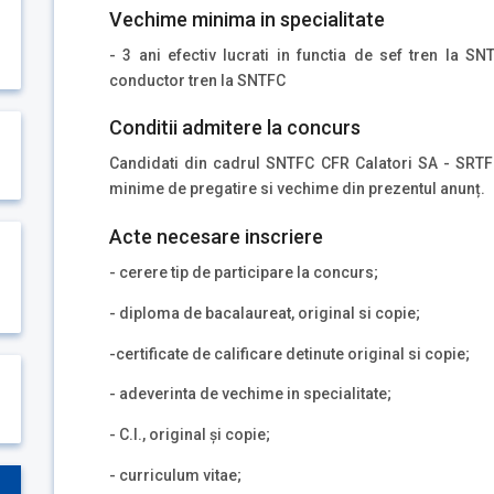
Vechime minima in specialitate
- 3 ani efectiv lucrati in functia de sef tren la SN
conductor tren la SNTFC
Conditii admitere la concurs
Candidati din cadrul SNTFC CFR Calatori SA - SRTFC 
minime de pregatire si vechime din prezentul anunț.
Acte necesare inscriere
- cerere tip de participare la concurs;
- diploma de bacalaureat, original si copie;
-certificate de calificare detinute original si copie;
- adeverinta de vechime in specialitate;
- C.I., original și copie;
- curriculum vitae;