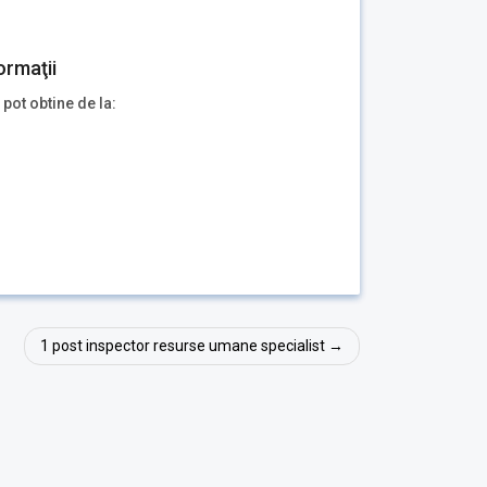
ormaţii
 pot obtine de la:
1 post inspector resurse umane specialist