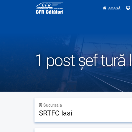
Skip
ACASĂ
to
content
1 post șef tură
Sucursala
SRTFC Iasi