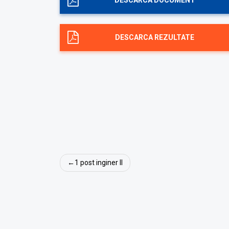
DESCARCA DOCUMENT
DESCARCA REZULTATE
Navigare
1 post inginer II
în
articole