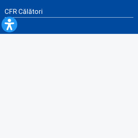
CFR Călători
Blog
Servicii pentru reclamă și publicitate
Politica de Confidenţialitate
Politica de Cookies
Politica monitorizare video/audio-video
Politica de protecție a datelor cu caracter personal
Protocol de colaborare cu Direcția Generală pentru Evidența
Persoanelor de furnizare a unor date din Registrul Național de Evidența
Persoanelor
A.N.P.C.
Informaţii utile