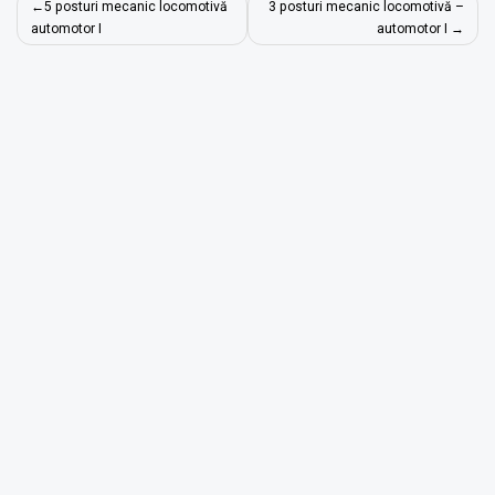
Navigare
5 posturi mecanic locomotivă
3 posturi mecanic locomotivă –
în
automotor I
automotor I
articole