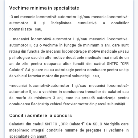
Vechime minima in specialitate
-3 ani mecanic locomotivă-automotor I şi/sau mecanic locomotivă-
automotor II şi îndeplinirea cumulativă a condiţiilor
nominalizate sau,
- mecanici locomotivă-automotor I şi/sau mecanici locomotivă-
automotor II, cu o vechime în funcţie de minimum 3 ani, care sunt
retraşi din funcţia de mecanic locomotivă pe motive medicale şi/sau
psihologice sau din alte motive decat cele medicale mai mult de un
an de zile pentru ocuparea altor functii din cadrul SNTFC “CFR
Calatori” SA şi care nu au autorizaţie pentru conducere pentru un tip
de vehicul feroviar motor din parcul subunităţii sau,
-mecanici locomotivă-automotor I şi/sau mecanici locomotivă-
automotor II, cu o vechime in conducerea trenurilor de calatori sau
de marfa de minimum 3 ani, care nu posedă autorizaţie pentru
conducerea fiecărui tip vehicul feroviar motor din parcul subunităţii.
Conditii admitere la concurs
Salariatii din cadrul
SNTFC „CFR Calatori” SA-SELC Medgidia
care
indeplinesc integral conditiile minime de pregatire si vechime in
specialitate din anunt.