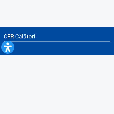
CFR Călători
Blog
Servicii pentru reclamă și publicitate
Politica de Confidenţialitate
Politica de Cookies
Politica monitorizare video/audio-video
Politica de protecție a datelor cu caracter personal
Protocol de colaborare cu Direcția Generală pentru Evidența
Persoanelor de furnizare a unor date din Registrul Național de Evidența
Persoanelor