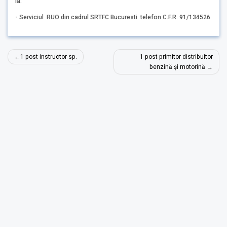
la:
- Serviciul RUO din cadrul SRTFC Bucuresti telefon C.F.R. 91/134526
Navigare
1 post instructor sp.
1 post primitor distribuitor
în
benzină și motorină
articole