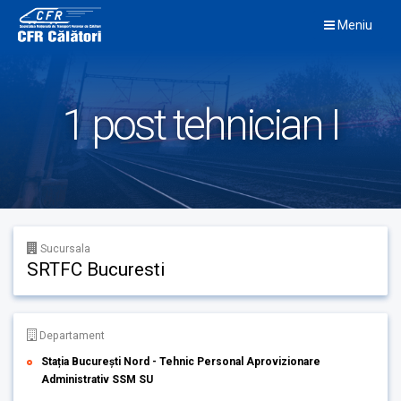
Skip
Meniu
to
content
1 post tehnician I
Sucursala
SRTFC Bucuresti
Departament
Stația București Nord - Tehnic Personal Aprovizionare
Administrativ SSM SU