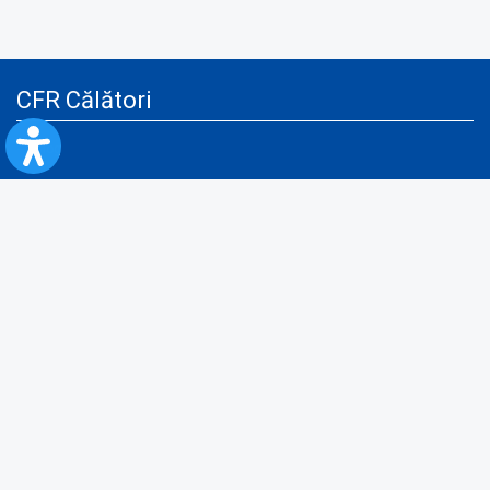
CFR Călători
Blog
Servicii pentru reclamă și publicitate
Politica de Confidenţialitate
Politica de Cookies
Politica monitorizare video/audio-video
Politica de protecție a datelor cu caracter personal
Protocol de colaborare cu Direcția Generală pentru Evidența
Persoanelor de furnizare a unor date din Registrul Național de Evidența
Persoanelor
A.N.P.C.