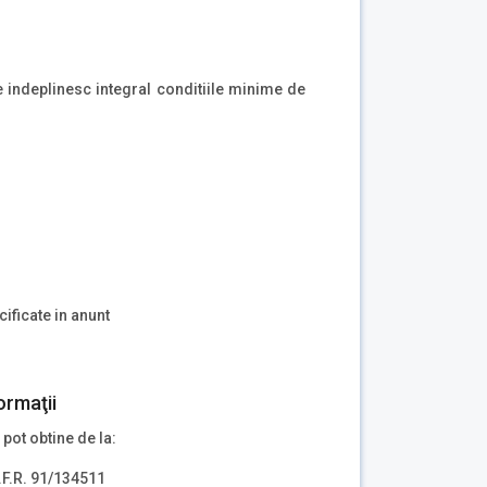
re indeplinesc integral conditiile minime de
ificate in anunt
ormaţii
 pot obtine de la:
.F.R. 91/134511