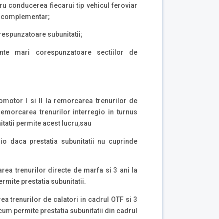
u conducerea fiecarui tip vehicul feroviar
tul complementar;
respunzatoare subunitatii;
ante mari corespunzatoare sectiilor de
omotor I si II la remorcarea trenurilor de
emorcarea trenurilor interregio in turnus
tatii permite acest lucru,sau
gio daca prestatia subunitatii nu cuprinde
rea trenurilor directe de marfa si 3 ani la
rmite prestatia subunitatii.
a trenurilor de calatori in cadrul OTF si 3
 cum permite prestatia subunitatii din cadrul