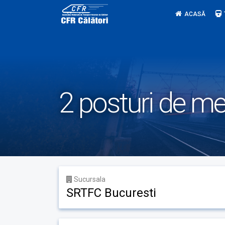
Skip
ACASĂ
to
content
2 posturi de me
Sucursala
SRTFC Bucuresti