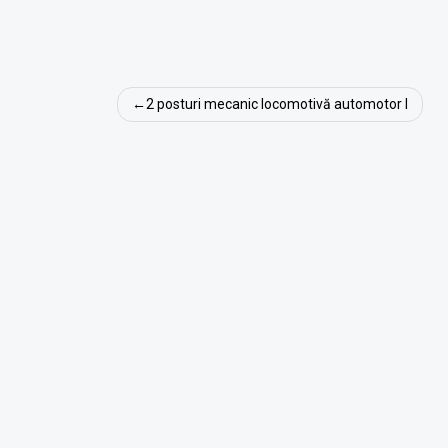
Navigare
2 posturi mecanic locomotivă automotor I
în
articole