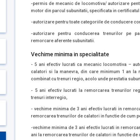
-permis de mecanic de locomotiva/ autorizare pentr
motor din parcul subunitatii, specificata in certifica
-autorizare pentru toate categoriile de conducere co
-autorizare pentru conducerea trenurilor pe p
remorcare aferente subunitatii.
Vechime minima in specialitate
- 5 ani efectiv lucrati ca mecanic locomotiva – aut
calatori si la manevra, din care minimum 1 an la r
combinat cu trenuri regio, acolo unde prestatia subuni
- 5 ani efectiv lucrati la remorcarea trenurilor re
trenuri interregio,
- vechime minima de 3 ani efectiv lucrati in remorca
remorcarea trenurilor de calatori in functie de cum pe
-vechime minima de 3 ani efectiv lucrati in remorcare
ani la remorcarea trenurilor de calatori in functie de