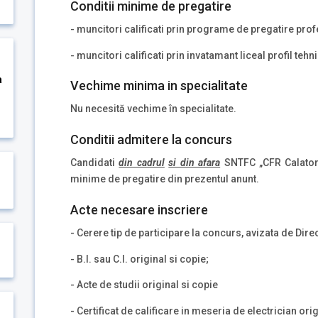
Conditii minime de pregatire
- muncitori calificati prin programe de pregatire pro
- muncitori calificati prin invatamant liceal profil tehn
a
Vechime minima in specialitate
Nu necesită vechime în specialitate.
Conditii admitere la concurs
Candidati
din cadrul
si din afara
SNTFC „CFR Calatori
minime de pregatire din prezentul anunt.
Acte necesare inscriere
- Cerere tip de participare la concurs, avizata de Dir
- B.I. sau C.I. original si copie;
- Acte de studii original si copie
- Certificat de calificare in meseria de electrician orig