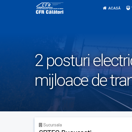
Skip
ACASĂ
to
content
2 posturi electri
mijloace de tra
Sucursala