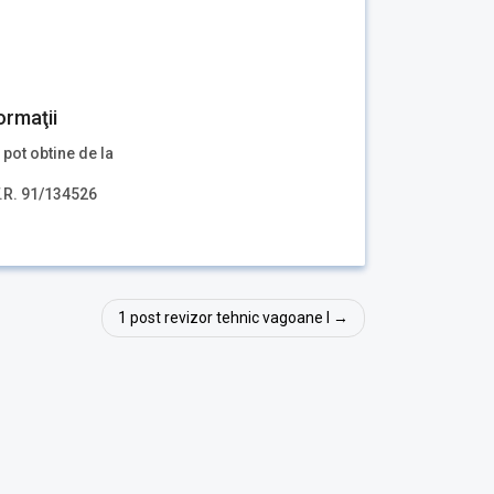
ormaţii
 pot obtine de la
F.R. 91/134526
1 post revizor tehnic vagoane I