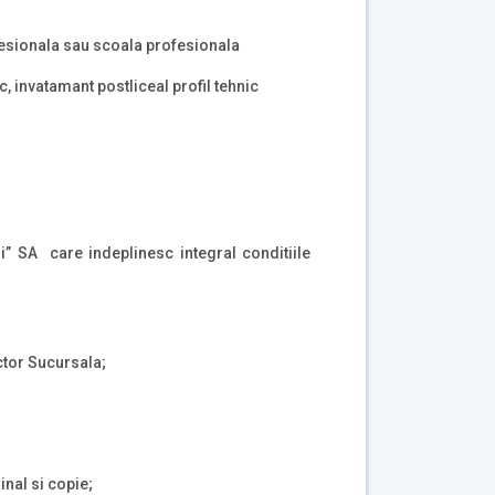
fesionala sau scoala profesionala
ic, invatamant postliceal profil tehnic
” SA care indeplinesc integral conditiile
ector Sucursala;
inal si copie;