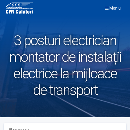
Skip
Meniu
to
content
3 posturi electrician
montator de instalații
electrice la mijloace
de transport