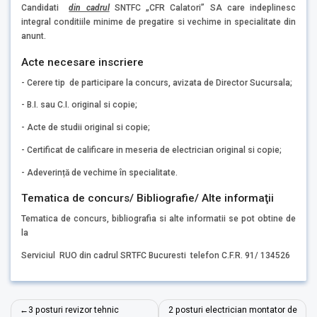
Candidati
din cadrul
SNTFC „CFR Calatori” SA care indeplinesc
integral conditiile minime de pregatire si vechime in specialitate din
anunt.
Acte necesare inscriere
- Cerere tip de participare la concurs, avizata de Director Sucursala;
- B.I. sau C.I. original si copie;
- Acte de studii original si copie;
- Certificat de calificare in meseria de electrician original si copie;
- Adeverință de vechime în specialitate.
Tematica de concurs/ Bibliografie/ Alte informaţii
Tematica de concurs, bibliografia si alte informatii se pot obtine de
la
Serviciul RUO din cadrul SRTFC Bucuresti telefon C.F.R. 91/ 134526
Navigare
3 posturi revizor tehnic
2 posturi electrician montator de