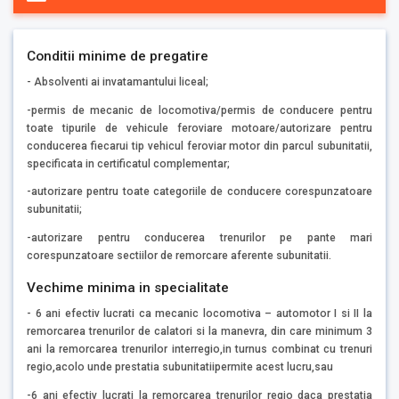
Conditii minime de pregatire
- Absolventi ai invatamantului liceal;
-permis de mecanic de locomotiva/permis de conducere pentru
toate tipurile de vehicule feroviare motoare/autorizare pentru
conducerea fiecarui tip vehicul feroviar motor din parcul subunitatii,
specificata in certificatul complementar;
-autorizare pentru toate categoriile de conducere corespunzatoare
subunitatii;
-autorizare pentru conducerea trenurilor pe pante mari
corespunzatoare sectiilor de remorcare aferente subunitatii.
Vechime minima in specialitate
- 6 ani efectiv lucrati ca mecanic locomotiva – automotor I si II la
remorcarea trenurilor de calatori si la manevra, din care minimum 3
ani la remorcarea trenurilor interregio,in turnus combinat cu trenuri
regio,acolo unde prestatia subunitatiipermite acest lucru,sau
-6 ani efectiv lucrati la remorcarea trenurilor regio daca prestatia