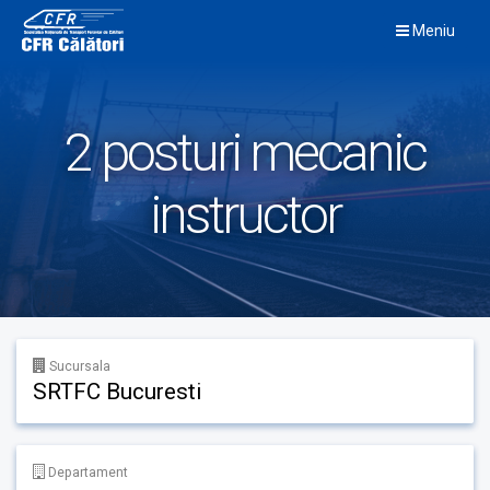
Skip
Meniu
to
content
2 posturi mecanic
instructor
Sucursala
SRTFC Bucuresti
Departament