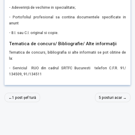
- Adeverință de vechime in specialitate;
- Portofoliul profesional sa contina documentele specificate in
anunt
- B.I. sau C.I. original si copie.
Tematica de concurs/ Bibliografie/ Alte informaţii
Tematica de concurs, bibliografia si alte informatii se pot obtine de
la:
- Serviciul RUO din cadrul SRTFC Bucuresti telefon C.F.R. 91/
134509, 91/134511
Navigare
1 post șef tură
5 posturi acar
în
articole