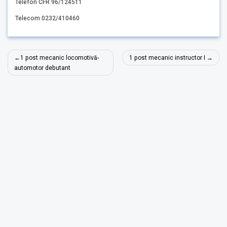
Telefon CFR 96/124511
Telecom 0232/410460
Navigare
1 post mecanic locomotivă-
1 post mecanic instructor I
în
automotor debutant
articole