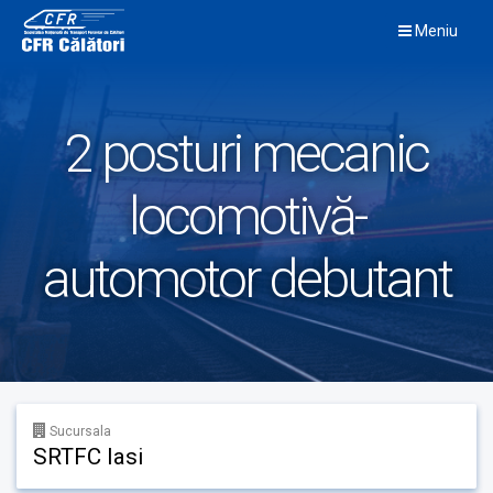
Skip
Meniu
to
content
2 posturi mecanic
locomotivă-
automotor debutant
Sucursala
SRTFC Iasi