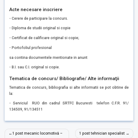
Acte necesare inscriere
- Cerere de participare la concurs.
- Diploma de studii original si copie
- Certificat de calificare original si copie;
- Portofoliul profesional
sa contina documentele mentionate in anunt
- B.I. sau C.I. original si copie.
Tematica de concurs/ Bibliografie/ Alte informaţii
Tematica de concurs, bibliografia si alte informatii se pot obtine de
la:
- Serviciul RUO din cadrul SRTFC Bucuresti telefon C.F.R. 91/
134509, 91/134511
Navigare
1 post mecanic locomotivă –
1 post tehnician specialist