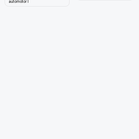
în
automotor I
articole