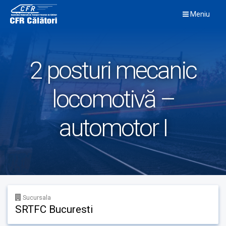
Skip
Meniu
to
content
2 posturi mecanic
locomotivă –
automotor I
Sucursala
SRTFC Bucuresti