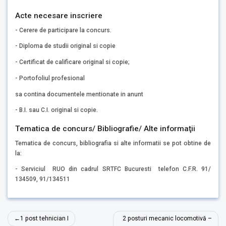
Acte necesare inscriere
- Cerere de participare la concurs.
- Diploma de studii original si copie
- Certificat de calificare original si copie;
- Portofoliul profesional
sa contina documentele mentionate in anunt
- B.I. sau C.I. original si copie.
Tematica de concurs/ Bibliografie/ Alte informaţii
Tematica de concurs, bibliografia si alte informatii se pot obtine de
la:
- Serviciul RUO din cadrul SRTFC Bucuresti telefon C.F.R. 91/
134509, 91/134511
Navigare
1 post tehnician I
2 posturi mecanic locomotivă –