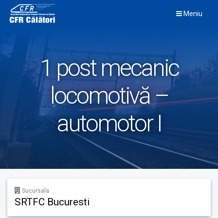
Skip
Meniu
to
content
1 post mecanic
locomotivă –
automotor I
Sucursala
SRTFC Bucuresti