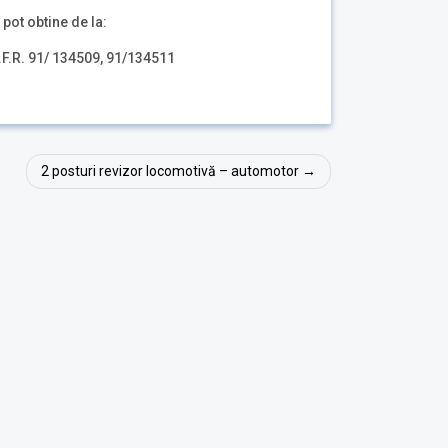
 pot obtine de la:
.F.R. 91/ 134509, 91/134511
2 posturi revizor locomotivă – automotor