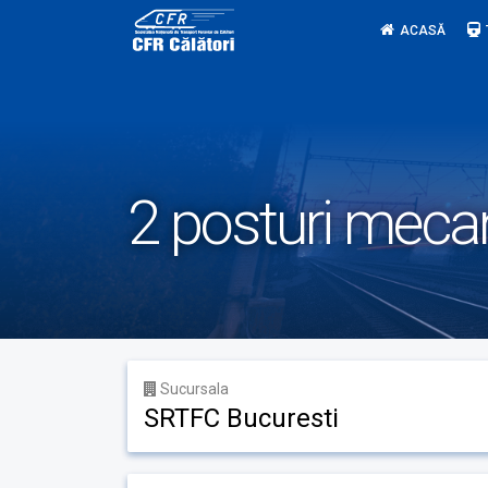
Skip
ACASĂ
to
content
2 posturi meca
Sucursala
SRTFC Bucuresti