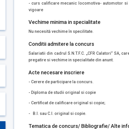
- curs calificare mecanic locomotiva- automotor si 
vigoare
Vechime minima in specialitate
Nu necesită vechime în specilitate.
Conditii admitere la concurs
Salariatii din cadrul S.N.T.F.C. „CFR Calatori” SA, ca
pregatire si vechime in specialitate din anunt.
Acte necesare inscriere
- Cerere de participare la concurs.
- Diploma de studii original si copie
- Certificat de calificare original si copie;
- B.I. sau C.I. original si copie.
Tematica de concurs/ Bibliografie/ Alte inf