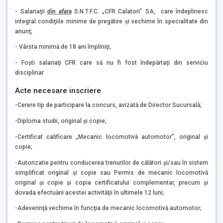
- Salariaţii
din afara
S.N.T.F.C. „CFR Calatori” SA, care îndeplinesc
integral condiţiile minime de pregătire şi vechime în specialitate din
anunţ;
- Vârsta minimă de 18 ani împliniţi;
- Foşti salariaţi CFR care să nu fi fost îndepărtaţi din serviciu
disciplinar
Acte necesare inscriere
-Cerere tip de participare la concurs, avizată de Director Sucursală;
-Diploma studii, original şi copie;
-Certificat calificare „Mecanic locomotivă automotor”, original şi
copie;
-Autorizatie pentru conducerea trenurilor de călători şi/sau în sistem
simplificat original şi copie sau Permis de mecanic locomotivă
original şi copie şi copia certificatului complementar, precum şi
dovada efectuării acestei activităţii în ultimele 12 luni;
-Adeverinţă vechime în funcţia de mecanic locomotivă automotor;