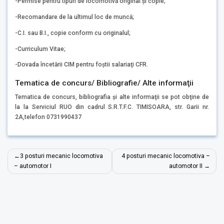
-Permise pentru tipuri de locomotivă original şi copie;
-Recomandare de la ultimul loc de muncă;
-C.I. sau B.I., copie conform cu originalul;
-Curriculum Vitae;
-Dovada încetării CIM pentru foştii salariaţi CFR.
Tematica de concurs/ Bibliografie/ Alte informaţii
Tematica de concurs, bibliografia şi alte informaţii se pot obţine de
la la Serviciul RUO din cadrul S.R.T.F.C. TIMISOARA, str. Garii nr.
2A,telefon 0731990437
Navigare
3 posturi mecanic locomotiva
4 posturi mecanic locomotiva –
în
– automotor I
automotor II
articole