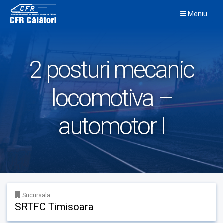
Skip
Meniu
to
content
2 posturi mecanic
locomotiva –
automotor I
Sucursala
SRTFC Timisoara