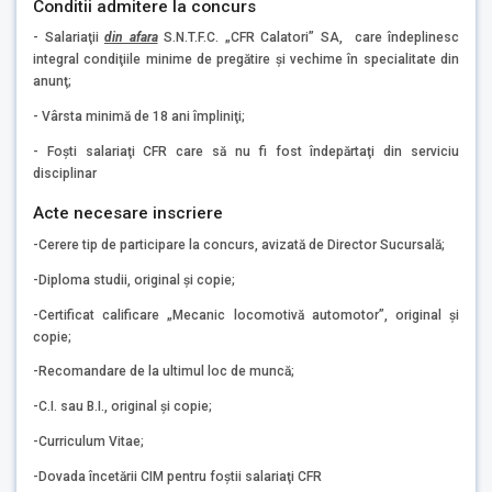
Conditii admitere la concurs
- Salariaţii
din afara
S.N.T.F.C. „CFR Calatori” SA, care îndeplinesc
integral condiţiile minime de pregătire şi vechime în specialitate din
anunţ;
- Vârsta minimă de 18 ani împliniţi;
- Foşti salariaţi CFR care să nu fi fost îndepărtaţi din serviciu
disciplinar
Acte necesare inscriere
-Cerere tip de participare la concurs, avizată de Director Sucursală;
-Diploma studii, original şi copie;
-Certificat calificare „Mecanic locomotivă automotor”, original şi
copie;
-Recomandare de la ultimul loc de muncă;
-C.I. sau B.I., original şi copie;
-Curriculum Vitae;
-Dovada încetării CIM pentru foştii salariaţi CFR