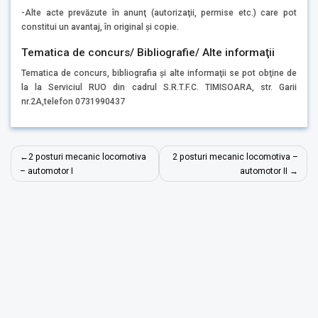
-Alte acte prevăzute în anunţ (autorizaţii, permise etc.) care pot
constitui un avantaj, în original şi copie.
Tematica de concurs/ Bibliografie/ Alte informaţii
Tematica de concurs, bibliografia şi alte informaţii se pot obţine de
la la Serviciul RUO din cadrul S.R.T.F.C. TIMISOARA, str. Garii
nr.2A,telefon 0731990437
Navigare
2 posturi mecanic locomotiva
2 posturi mecanic locomotiva –
în
– automotor I
automotor II
articole