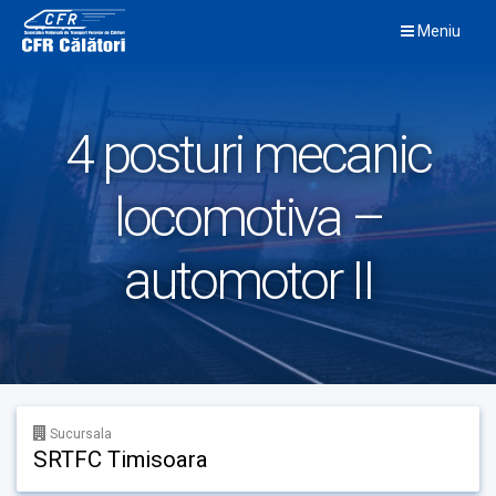
Skip
Meniu
to
content
4 posturi mecanic
locomotiva –
automotor II
Sucursala
SRTFC Timisoara