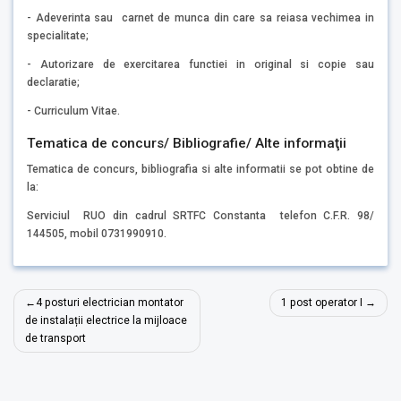
- Adeverinta sau carnet de munca din care sa reiasa vechimea in
specialitate;
- Autorizare de exercitarea functiei in original si copie sau
declaratie;
- Curriculum Vitae.
Tematica de concurs/ Bibliografie/ Alte informaţii
Tematica de concurs, bibliografia si alte informatii se pot obtine de
la:
Serviciul RUO din cadrul SRTFC Constanta telefon C.F.R. 98/
144505, mobil 0731990910.
Navigare
4 posturi electrician montator
1 post operator I
în
de instalații electrice la mijloace
de transport
articole