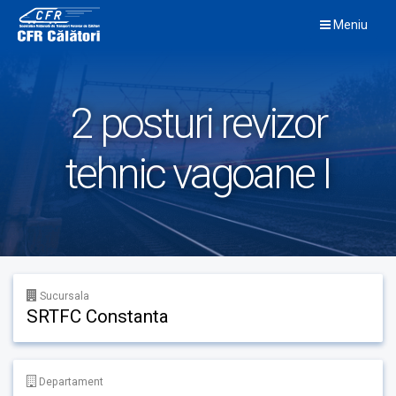
Skip
Meniu
to
content
2 posturi revizor
tehnic vagoane I
Sucursala
SRTFC Constanta
Departament