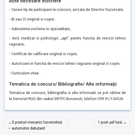
Acte necesare inscriere
- Cerere tip de participare la concurs, avizata de Director Sucursala;
- BI sau CI original si copie;
- Adeverinta vechime in specialitate;
- Aviz medical si psihologic „apt” pentru functia de revizor tehnic
vagoane;
- Certificat de calificare original si copie;
- Autorizare in functia de revizor tehnic vagoane original si copie;
- Curriculum vitae.
Tematica de concurs/ Bibliografie/ Alte informaţii
Tematica de concurs, bibliografia si alte informatii se pot obtine de
la Serviciul RUO din cadrul SRTFC Bucuresti, telefon CFR 91/134526
Navigare
5 posturi mecanic locomotivă
1 post șef tură
în
– automotor debutant