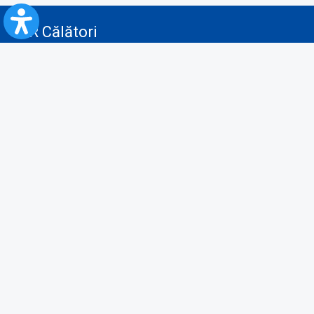
CFR Călători
Blog
Servicii pentru reclamă și publicitate
Politica de Confidenţialitate
Politica de Cookies
Politica monitorizare video/audio-video
Politica de protecție a datelor cu caracter personal
Protocol de colaborare cu Direcția Generală pentru Evidența
Persoanelor de furnizare a unor date din Registrul Național de Evidența
Persoanelor
A.N.P.C.
Informaţii utile