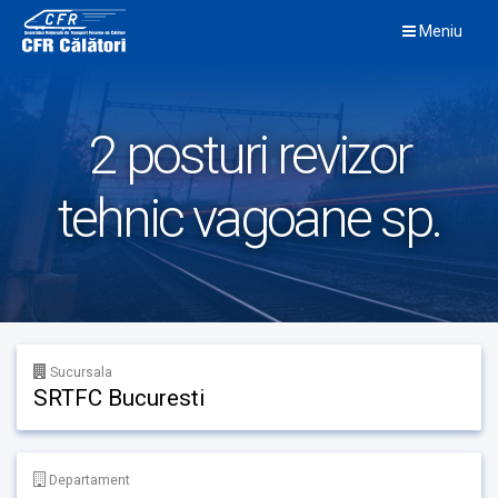
Skip
Meniu
to
content
2 posturi revizor
tehnic vagoane sp.
Sucursala
SRTFC Bucuresti
Departament