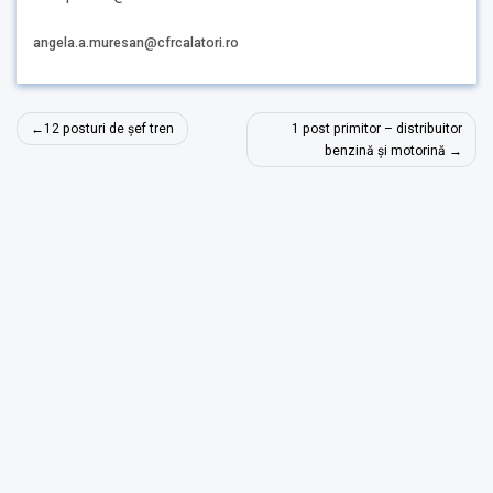
angela.a.muresan@cfrcalatori.ro
Navigare
12 posturi de șef tren
1 post primitor – distribuitor
în
benzină și motorină
articole