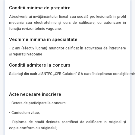
Conditii minime de pregatire
Absolvenți ai învățământului liceal sau școală profesională în profil
mecanic sau electrotehnic și curs de calificare, cu autorizare în
funcția revizor tehnic vagoane.
Vechime minima in specialitate
- 2 ani (efectiv lucrați) muncitor calificat în activitatea de întreținere
și reparații vagoane
Conditii admitere la concurs
Salariați
din cadrul
SNTFC „CFR Calatori” SA care îndeplinesc condițiile mi
Acte necesare inscriere
- Cerere de participare la concurs;
- Curriculum vitae;
- Diploma de studii deținuta /certificat de calificare in original și
copie conform cu originalul;