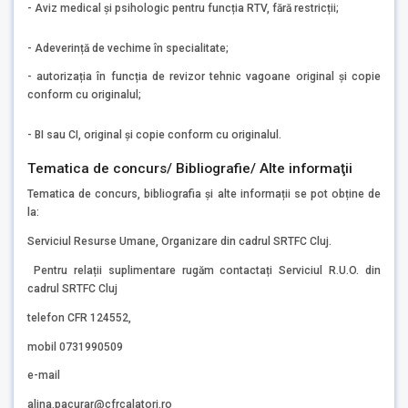
- Aviz medical și psihologic pentru funcția RTV, fără restricții;
- Adeverință de vechime în specialitate;
- autorizația în funcția de revizor tehnic vagoane original și copie
conform cu originalul;
- BI sau CI, original și copie conform cu originalul.
Tematica de concurs/ Bibliografie/ Alte informaţii
Tematica de concurs, bibliografia și alte informații se pot obține de
la:
Serviciul Resurse Umane, Organizare din cadrul SRTFC Cluj.
Pentru relații suplimentare rugăm contactați Serviciul R.U.O. din
cadrul SRTFC Cluj
telefon CFR 124552,
mobil 0731990509
e-mail
alina.pacurar@cfrcalatori.ro