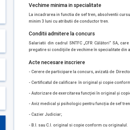
Vechime minima in specialitate
La incadrarea in functia de sef tren, absolventii cursu
minim 3 luni cu atributii de conductor tren.
Conditii admitere la concurs
Salariatii din cadrul SNTFC „CFR Călători” SA, care
pregatire si condiţiile de vechime în specialitate din 
Acte necesare inscriere
- Cerere de participare la concurs, avizată de Direct
- Certificatul de calificare în original şi copie confor
- Autorizare de exercitarea funcţiei în original şi cop
- Aviz medical și psihologic pentru funcția de sef tren
- Cazier Judiciar;
- B.I. sau C.I. original si copie conform cu originalul.