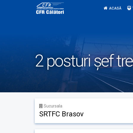
Skip
ACASĂ
to
content
2 posturi șef tr
Sucursala
SRTFC Brasov