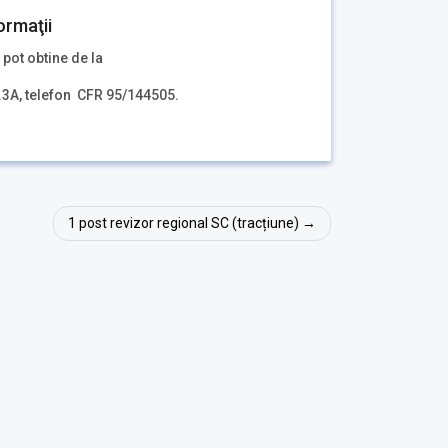
ormaţii
 pot obtine de la
.3A, telefon CFR 95/144505.
1 post revizor regional SC (tracțiune)