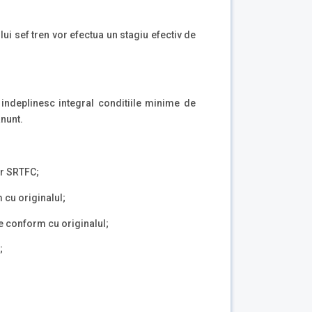
lui sef tren vor efectua un stagiu efectiv de
 indeplinesc integral conditiile minime de
anunt.
or SRTFC;
m cu originalul;
ie conform cu originalul;
;