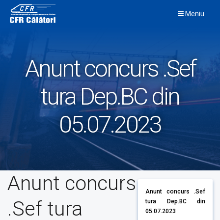
Skip
Meniu
to
content
Anunt concurs .Sef
tura Dep.BC din
05.07.2023
Anunt concurs
Anunt concurs .Sef
.Sef tura
tura Dep.BC din
05.07.2023