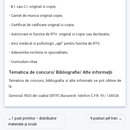
- B.I. sau C.I. original si copie;
- Carnet de munca original copie;
- Certificat de calificare original si copie;
- Autorizare in functia de RTV original si copie sau declaratie;
- Aviz medical si psihologic „apt” pentru functia de RTV;
- Adeverinta vechime in specialitate;
- Curriculum vitae
Tematica de concurs/ Bibliografie/ Alte informaţii
Tematica de concurs, bibliografia si alte informatii se pot obtine de
la
Serviciul RUO din cadrul SRTFC Bucuresti telefon C.F.R. 91/ 134526
Navigare
1 post primitor – distribuitor
9 posturi șef tren
în
materiale și scule