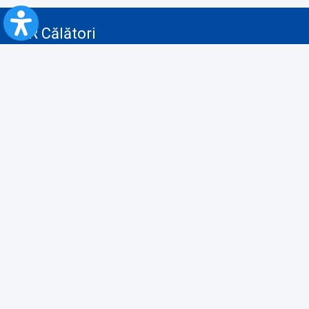
CFR Călători
Blog
Servicii pentru reclamă și publicitate
Politica de Confidenţialitate
Politica de Cookies
Politica monitorizare video/audio-video
Politica de protecție a datelor cu caracter personal
Protocol de colaborare cu Direcția Generală pentru Evidența
Persoanelor de furnizare a unor date din Registrul Național de Evidența
Persoanelor
A.N.P.C.
Informaţii utile