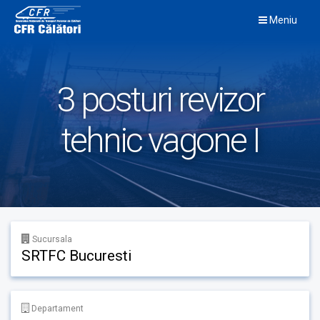
Skip
Meniu
to
content
3 posturi revizor
tehnic vagone I
Sucursala
SRTFC Bucuresti
Departament