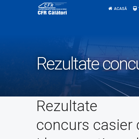
Skip
ACASĂ
to
content
Rezultate concu
Rezultate
concurs casier 