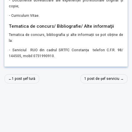
- Documente doveditoare ale experienței profesionale original și
copie;
- Curriculum Vitae.
Tematica de concurs/ Bibliografie/ Alte informaţii
Tematica de concurs, bibliografia și alte informații se pot obține de
la:
- Serviciul RUO din cadrul SRTFC Constanța telefon C.F.R. 98/
144505, mobil 0731990910.
Navigare
1 post șef tură
1 post de șef serviciu
în
articole