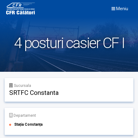
Skip
Meniu
to
content
4 posturi casier CF I
Sucursala
SRTFC Constanta
Departament
Stația Constanța