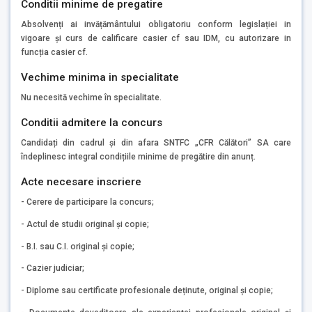
Conditii minime de pregatire
Absolvenți ai invățământului obligatoriu conform legislației in
vigoare și curs de calificare casier cf sau IDM, cu autorizare in
funcția casier cf.
Vechime minima in specialitate
Nu necesită vechime în specialitate.
Conditii admitere la concurs
Candidați din cadrul și din afara SNTFC „CFR Călători” SA care
îndeplinesc integral condițiile minime de pregătire din anunț.
Acte necesare inscriere
- Cerere de participare la concurs;
- Actul de studii original și copie;
- B.I. sau C.I. original și copie;
- Cazier judiciar;
- Diplome sau certificate profesionale deținute, original și copie;