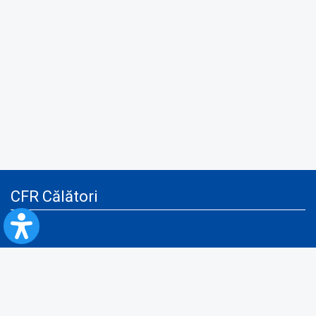
CFR Călători
Blog
Servicii pentru reclamă și publicitate
Politica de Confidenţialitate
Politica de Cookies