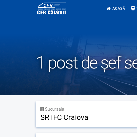
Skip
ACASĂ
to
content
1 post de șef se
Sucursala
SRTFC Craiova