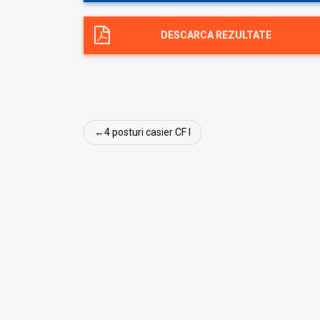
DESCARCA REZULTATE
Navigare
4 posturi casier CF I
în
articole