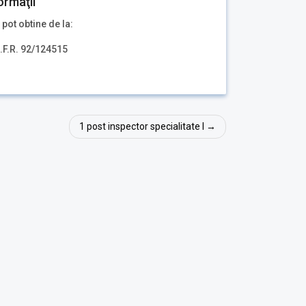
ormaţii
 pot obtine de la:
C.F.R. 92/124515
1 post inspector specialitate I