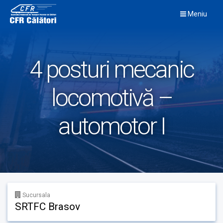
Skip
Meniu
to
content
4 posturi mecanic
locomotivă –
automotor I
Sucursala
SRTFC Brasov