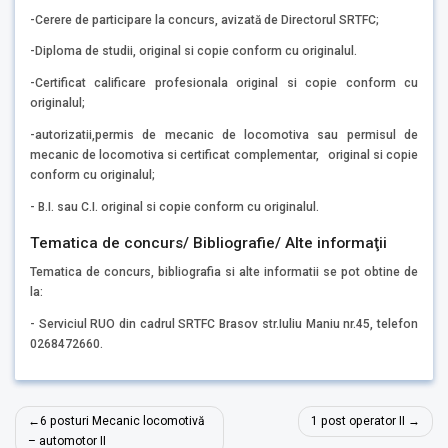
-Cerere de participare la concurs, avizată de Directorul SRTFC;
-Diploma de studii, original si copie conform cu originalul.
-Certificat calificare profesionala original si copie conform cu
originalul;
-autorizatii,permis de mecanic de locomotiva sau permisul de
mecanic de locomotiva si certificat complementar, original si copie
conform cu originalul;
- B.I. sau C.I. original si copie conform cu originalul.
Tematica de concurs/ Bibliografie/ Alte informaţii
Tematica de concurs, bibliografia si alte informatii se pot obtine de
la:
- Serviciul RUO din cadrul SRTFC Brasov str.Iuliu Maniu nr.45, telefon
0268472660.
Navigare
6 posturi Mecanic locomotivă
1 post operator II
în
– automotor II