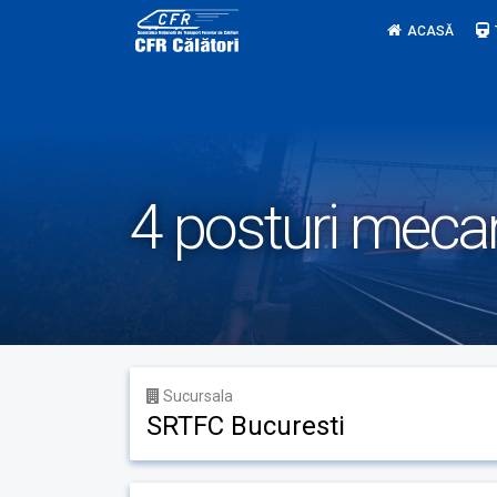
Skip
ACASĂ
to
content
4 posturi meca
Sucursala
SRTFC Bucuresti