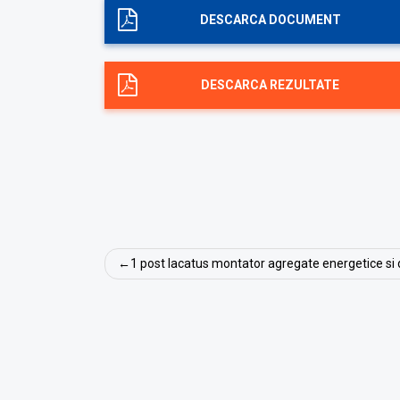
DESCARCA DOCUMENT
DESCARCA REZULTATE
Navigare
1 post lacatus montator agregate energetice si
în
articole