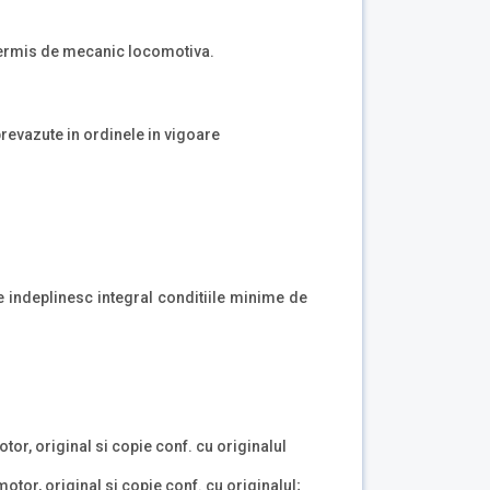
permis de mecanic locomotiva.
prevazute in ordinele in vigoare
are indeplinesc integral conditiile minime de
tor, original si copie conf. cu originalul
tor, original si copie conf. cu originalul;