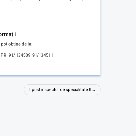
ormaţii
 pot obtine de la:
.F.R. 91/ 134509, 91/134511
1 post inspector de specialitate II