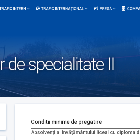
TRAFIC INTERN
TRAFIC INTERNAȚIONAL
PRESĂ
COMPA
 de specialitate II
Conditii minime de pregatire
Absolvenţi ai învăţământului liceal cu diploma 