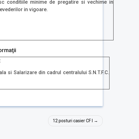
sc conditiile minime de pregatire si vechime in
evederilor in vigoare.
ormaţii
:
 si Salarizare din cadrul centralului S.N.T.F.C.
12 posturi casier CF I