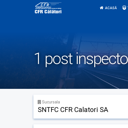
Skip
ACASĂ
to
content
1 post inspector
Sucursala
SNTFC CFR Calatori SA