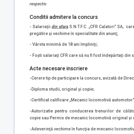
respectiv.
Conditii admitere la concurs
- Salariaţii
din afara
S.N.T.F.C. „CFR Calatori” SA, car
pregătire şi vechime în specialitate din anunţ;
- Vârsta minimă de 18 ani împliniţi;
- Foşti salariaţi CFR care să nu fi fost îndepărtaţi din 
Acte necesare inscriere
-Cerere tip de participare la concurs, avizată de Dire
-Diploma studii, original şi copie;
-Certificat calificare „Mecanic locomotivă automotor”,
-Autorizatie pentru conducerea trenurilor de călător
copie sau Permis de mecanic locomotivă original şi 
-Adeverinţă vechime în funcţia de mecanic locomoti