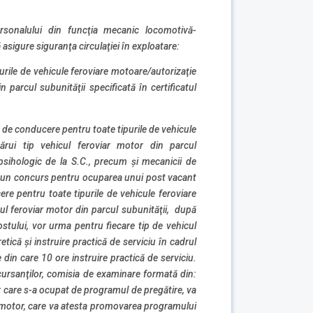
rsonalului din funcţia mecanic locomotivă-
 asigure siguranţa circulaţiei în exploatare:
e de vehicule feroviare motoare/autorizaţie
 parcul subunităţii specificată în certificatul
de conducere pentru toate tipurile de vehicule
ărui tip vehicul feroviar motor din parcul
 psihologic de la S.C., precum şi mecanicii de
la un concurs pentru ocuparea unui post vacant
e pentru toate tipurile de vehicule feroviare
ul feroviar motor din parcul subunităţii, după
ului, vor urma pentru fiecare tip de vehicul
tică şi instruire practică de serviciu în cadrul
 din care 10 ore instruire practică de serviciu.
cursanţilor, comisia de examinare formată din:
r care s-a ocupat de programul de pregătire, va
ar motor, care va atesta promovarea programului