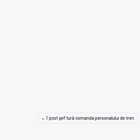
Navigare
1 post șef tură comanda personalului de tren
în
articole