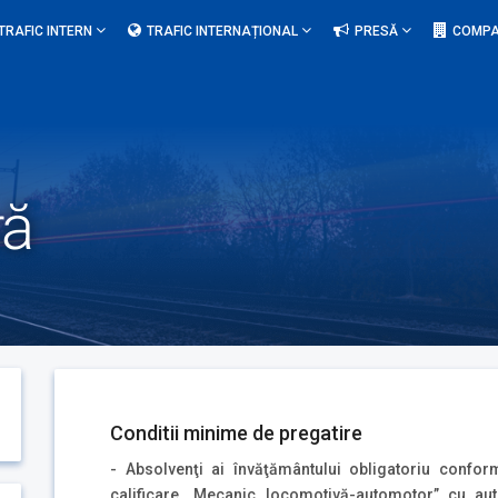
TRAFIC INTERN
TRAFIC INTERNAȚIONAL
PRESĂ
COMPA
ră
Conditii minime de pregatire
- Absolvenţi ai învăţământului obligatoriu conform
calificare „Mecanic locomotivă-automotor” cu aut