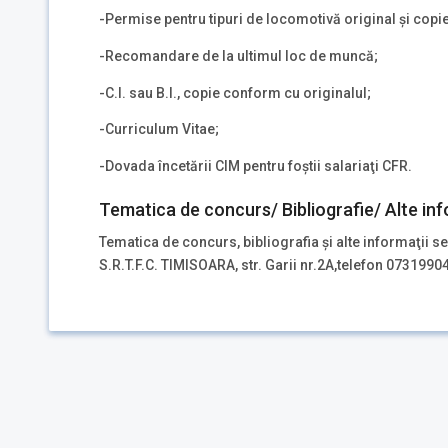
-Permise pentru tipuri de locomotivă original şi copie
-Recomandare de la ultimul loc de muncă;
-C.I. sau B.I., copie conform cu originalul;
-Curriculum Vitae;
-Dovada încetării CIM pentru foştii salariaţi CFR.
Tematica de concurs/ Bibliografie/ Alte inf
Tematica de concurs, bibliografia şi alte informaţii se
S.R.T.F.C. TIMISOARA, str. Garii nr.2A,telefon 0731990