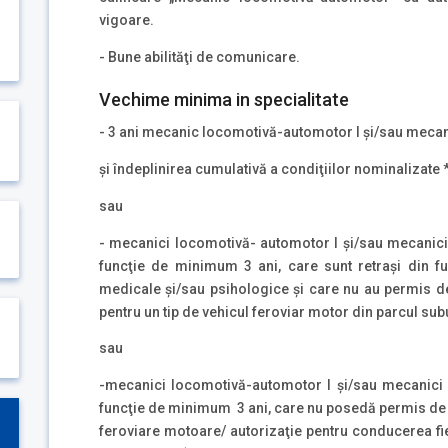
vigoare.
- Bune abilităţi de comunicare.
Vechime minima in specialitate
- 3 ani mecanic locomotivă-automotor I şi/sau meca
şi îndeplinirea cumulativă a condiţiilor nominalizate 
sau
- mecanici locomotivă- automotor I şi/sau mecanici
funcţie de minimum 3 ani, care sunt retraşi din 
medicale şi/sau psihologice şi care nu au permis 
pentru un tip de vehicul feroviar motor din parcul subu
sau
-mecanici locomotivă-automotor I şi/sau mecanici 
funcţie de minimum 3 ani, care nu posedă permis de c
feroviare motoare/ autorizaţie pentru conducerea fie