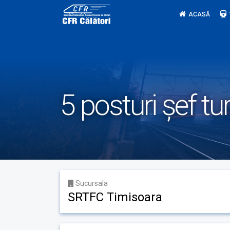
Skip
ACASĂ
to
content
5 posturi șef tu
Sucursala
SRTFC Timisoara