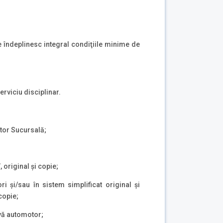
e îndeplinesc integral condiţiile minime de
serviciu disciplinar.
ctor Sucursală;
 original şi copie;
i şi/sau în sistem simplificat original şi
copie;
vă automotor;