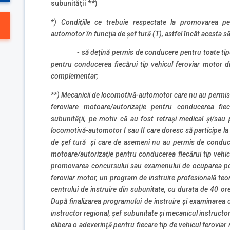
subunităţii **)
*) Condiţiile ce trebuie respectate la promovarea pe
automotor în funcţia de şef tură (T), astfel încât acesta să
- să deţină permis de conducere pentru toate tipuril
pentru conducerea fiecărui tip vehicul feroviar motor din
complementar;
**) Mecanicii de locomotivă-automotor care nu au permis 
feroviare motoare/autorizaţie pentru conducerea fiec
subunităţii, pe motiv că au fost retraşi medical şi/sau
locomotivă-automotor I sau II care doresc să participe 
de şef tură şi care de asemeni nu au permis de conducer
motoare/autorizaţie pentru conducerea fiecărui tip vehic
promovarea concursului sau examenului de ocuparea post
feroviar motor, un program de instruire profesională teore
centrului de instruire din subunitate, cu durata de 40 ore
După finalizarea programului de instruire şi examinarea 
instructor regional, şef subunitate şi mecanicul instructo
elibera o adeverinţă pentru fiecare tip de vehicul ferovi