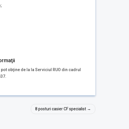
;
ormaţii
 pot obţine de la la Serviciul RUO din cadrul
437.
8 posturi casier CF specialist