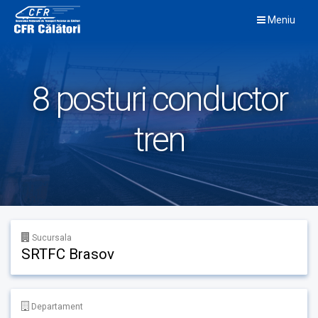
Skip
Meniu
to
content
8 posturi conductor
tren
Sucursala
SRTFC Brasov
Departament