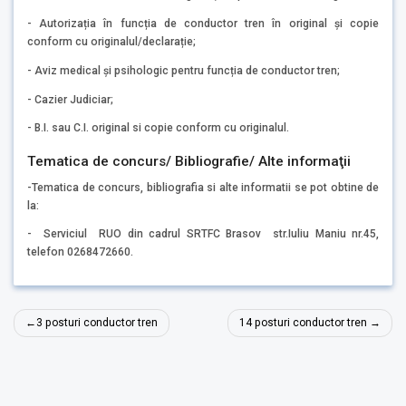
- Autorizația în funcția de conductor tren în original şi copie
conform cu originalul/declarație;
- Aviz medical și psihologic pentru funcția de conductor tren;
- Cazier Judiciar;
- B.I. sau C.I. original si copie conform cu originalul.
Tematica de concurs/ Bibliografie/ Alte informaţii
-Tematica de concurs, bibliografia si alte informatii se pot obtine de
la:
- Serviciul RUO din cadrul SRTFC Brasov str.Iuliu Maniu nr.45,
telefon 0268472660.
Navigare
3 posturi conductor tren
14 posturi conductor tren
în
articole