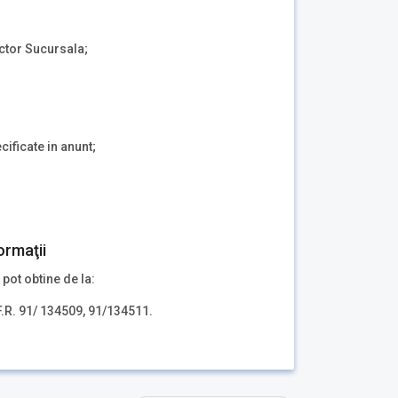
ector Sucursala;
ificate in anunt;
ormaţii
 pot obtine de la:
F.R. 91/ 134509, 91/134511.