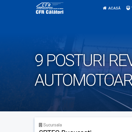
Skip
ACASĂ
to
content
9 POSTURI RE
AUTOMOTOAR
Sucursala