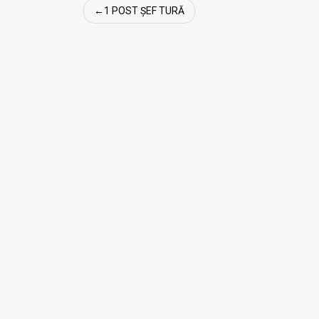
Navigare
1 POST ȘEF TURĂ
în
articole