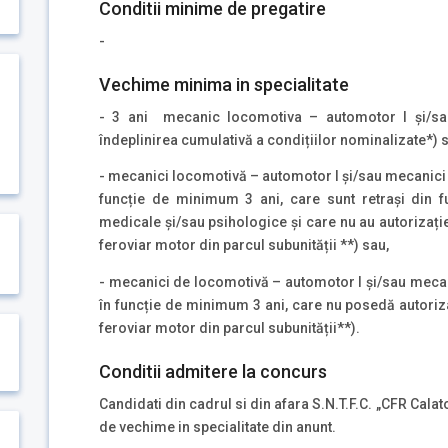
Conditii minime de pregatire
-
Vechime minima in specialitate
- 3 ani mecanic locomotiva – automotor I și/sa
îndeplinirea cumulativă a condițiilor nominalizate*) 
- mecanici locomotivă – automotor I și/sau mecanici 
funcție de minimum 3 ani, care sunt retrași din 
medicale și/sau psihologice și care nu au autorizați
feroviar motor din parcul subunității **) sau,
- mecanici de locomotivă – automotor I și/sau meca
în funcție de minimum 3 ani, care nu posedă autoriza
feroviar motor din parcul subunității**).
Conditii admitere la concurs
Candidati din cadrul si din afara S.N.T.F.C. „CFR Calat
de vechime in specialitate din anunt.