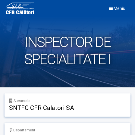
Skip
Meniu
to
content
INSPECTOR DE
SPECIALITATE I
Sucursala
SNTFC CFR Calatori SA
Departament