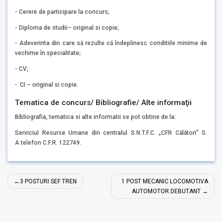
- Cerere de participare la concurs;
- Diploma de studii– original si copie;
- Adeverinta din care să rezulte că îndeplinesc conditiile minime de
vechime în specialitate;
- CV;
-
CI – original si copie.
Tematica de concurs/ Bibliografie/ Alte informaţii
Bibliografia, tematica si alte informatii se pot obtine de la:
Serviciul Resurse Umane din centralul S.N.T.F.C. „CFR Călători” S.
A telefon C.F.R. 122749.
Navigare
3 POSTURI SEF TREN
1 POST MECANIC LOCOMOTIVA
în
AUTOMOTOR DEBUTANT
articole