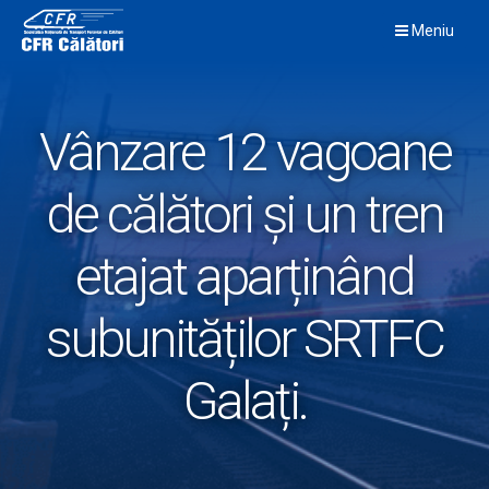
Skip
Meniu
to
content
Vânzare 12 vagoane
de călători și un tren
etajat aparținând
subunităților SRTFC
Galați.