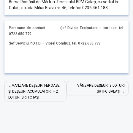
Bursa Română de Mărfuri-Terminalul BRM Galați, cu sediul în
Galați, strada Mihai Bravu nr. 46, telefon 0236.461.188;
Persoane de contact : Șef Divizie Exploatare – Ion Isac, tel.
0722.650.779.
Șef Serviciu P.O.T.D. – Viorel Condruz, tel. 0722.650.778.
Navigare
VANZARE DEȘEURI FEROASE
VÂNZARE DEȘEURI 8 LOTURI
în
ȘI DEȘEURI ACUMULATORI – 2
SRTFC GALAȚI
LOTURI SRTFC IAȘI
articole