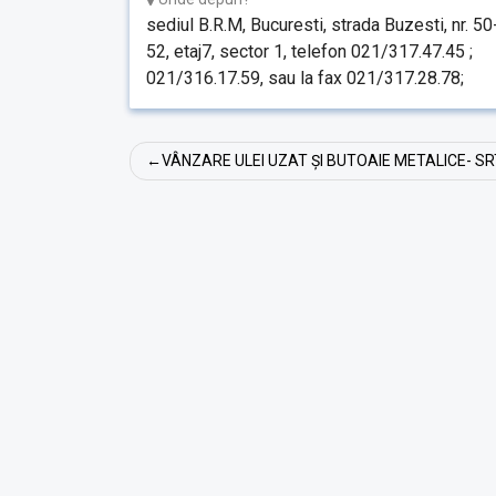
sediul B.R.M, Bucuresti, strada Buzesti, nr. 50
52, etaj7, sector 1, telefon 021/317.47.45 ;
021/316.17.59, sau la fax 021/317.28.78;
Navigare
VÂNZARE ULEI UZAT ȘI BUTOAIE METALICE- S
în
articole