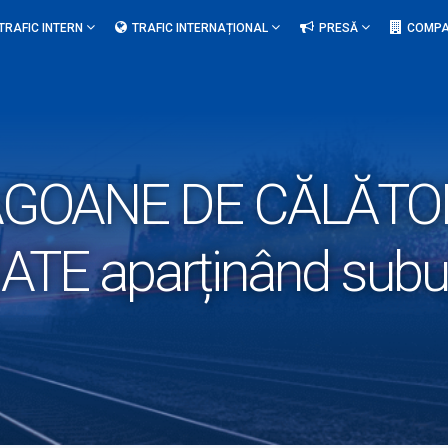
TRAFIC INTERN
TRAFIC INTERNAȚIONAL
PRESĂ
COMPA
GOANE DE CĂLĂTORI
TE aparținând subun