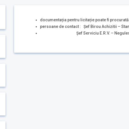
documentația pentru licitație poate fi procura
persoane de contact : Șef Birou Achizitii – Sta
Șef Serviciu E.R.V. – Negulescu Edu