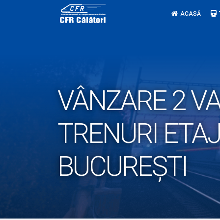
Skip
ACASĂ
to
content
VÂNZARE 2 VA
TRENURI ETAJA
BUCUREȘTI