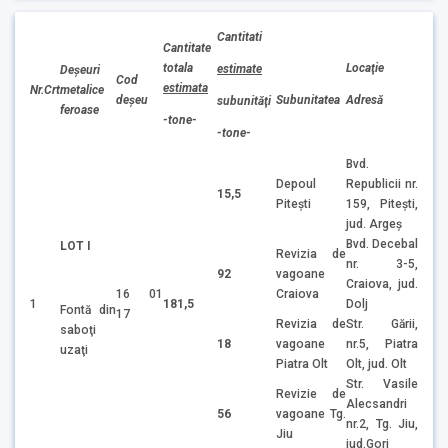
Cantitati
Cantitate
totala
Locaţie
estimate
Deşeuri
Cod
estimata
Nr.Crt
metalice
Subunitatea
Adresă
deşeu
subunităţi
feroase
-tone-
-tone-
Bvd.
Depoul
Republicii nr.
15,5
Piteşti
159, Piteşti,
jud. Argeş
Bvd. Decebal
LOT I
Revizia de
nr. 3-5,
92
vagoane
Craiova, jud.
16 01
Craiova
1
181,5
Dolj
Fontă din
17
Revizia de
Str. Gării,
saboţi
18
vagoane
nr.5, Piatra
uzaţi
Piatra Olt
Olt, jud. Olt
Str. Vasile
Revizie de
Alecsandri
56
vagoane Tg.
nr.2, Tg. Jiu,
Jiu
jud.Gorj