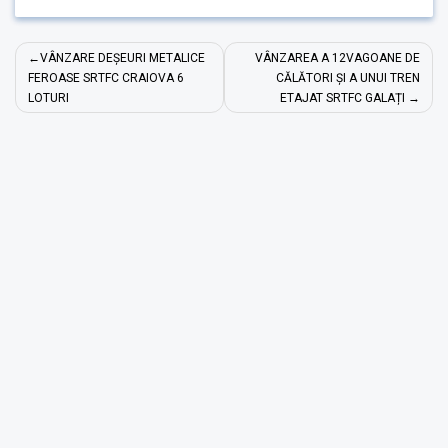
Navigare
VÂNZARE DEȘEURI METALICE
VÂNZAREA A 12VAGOANE DE
în
FEROASE SRTFC CRAIOVA 6
CĂLĂTORI ȘI A UNUI TREN
LOTURI
ETAJAT SRTFC GALAȚI
articole