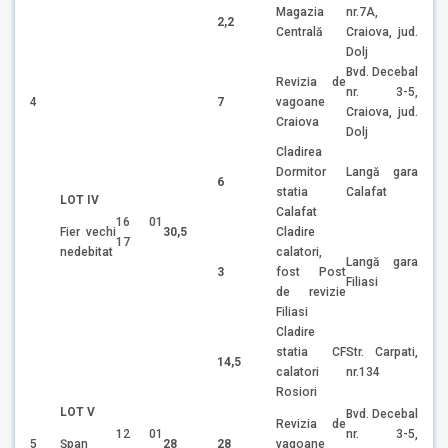
Magazia
nr.7A,
2,2
Centrală
Craiova, jud.
Dolj
Bvd. Decebal
Revizia de
nr. 3-5,
4
7
vagoane
Craiova, jud.
Craiova
Dolj
Cladirea
Dormitor
Langă gara
6
statia
Calafat
LOT IV
Calafat
16 01
Fier vechi
30,5
Cladire
17
nedebitat
calatori,
Langă gara
3
fost Post
Filiasi
de revizie
Filiasi
Cladire
statia CF
Str. Carpati,
14,5
calatori
nr.134
Rosiori
LOT V
Bvd. Decebal
Revizia de
12 01
nr. 3-5,
Şpan
5
28
28
vagoane