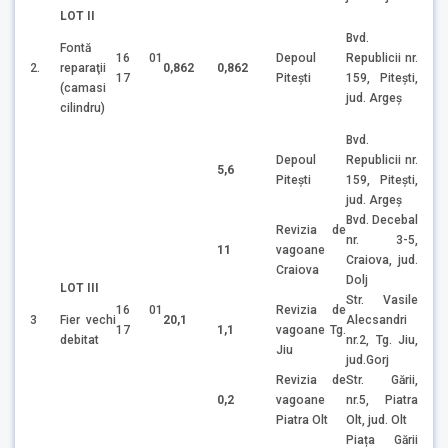
LOT II
Bvd.
Fontă
16 01
Depoul
Republicii nr.
reparaţii
2.
0,862
0,862
17
Piteşti
159, Piteşti,
(camasi
jud. Argeş
cilindru)
Bvd.
Depoul
Republicii nr.
5,6
Piteşti
159, Piteşti,
jud. Argeş
Bvd. Decebal
Revizia de
nr. 3-5,
11
vagoane
Craiova, jud.
Craiova
Dolj
LOT III
Str. Vasile
16 01
Revizia de
Fier vechi
3
20,1
Alecsandri
17
1,1
vagoane Tg.
debitat
nr.2, Tg. Jiu,
Jiu
jud.Gorj
Revizia de
Str. Gării,
0,2
vagoane
nr.5, Piatra
Piatra Olt
Olt, jud. Olt
Piața Gării