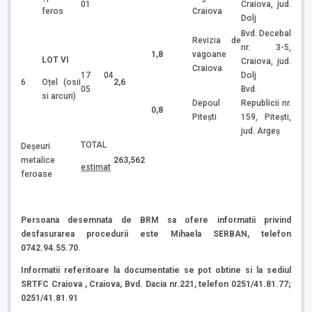
01
Craiova, jud.
feros
Craiova
Dolj
Bvd. Decebal
Revizia de
nr. 3-5,
1,8
vagoane
LOT VI
Craiova, jud.
Craiova
17 04
Dolj
Oțel (osii
6
2,6
05
Bvd.
si arcuri)
Depoul
Republicii nr.
0,8
Piteşti
159, Piteşti,
jud. Argeş
TOTAL
Deşeuri
metalice
263,562
estimat
feroase
Persoana desemnata de BRM sa ofere informatii privind
desfasurarea procedurii este Mihaela SERBAN, telefon
0742.94.55.70.
Informatii referitoare la documentatie se pot obtine si la sediul
SRTFC Craiova , Craiova, Bvd. Dacia nr.221, telefon 0251/41.81.77;
0251/41.81.91