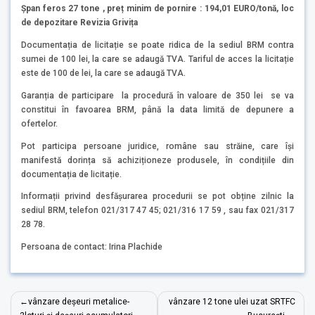
Șpan feros 27 tone , preț minim de pornire : 194,01 EURO/tonă, loc
de depozitare Revizia Grivița
Documentația de licitație se poate ridica de la sediul BRM contra
sumei de 100 lei, la care se adaugă TVA. Tariful de acces la licitație
este de 100 de lei, la care se adaugă TVA.
Garanția de participare la procedură în valoare de 350 lei se va
constitui în favoarea BRM, până la data limită de depunere a
ofertelor.
Pot participa persoane juridice, române sau străine, care își
manifestă dorința să achiziționeze produsele, în condițiile din
documentația de licitație.
Informații privind desfășurarea procedurii se pot obține zilnic la
sediul BRM, telefon 021/317 47 45; 021/316 17 59 , sau fax 021/317
28 78.
Persoana de contact: Irina Plachide
Navigare
vânzare deșeuri metalice-
vânzare 12 tone ulei uzat SRTFC