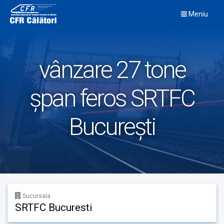
Skip
Meniu
to
content
vânzare 27 tone
șpan feros SRTFC
București
Sucursala
SRTFC Bucuresti