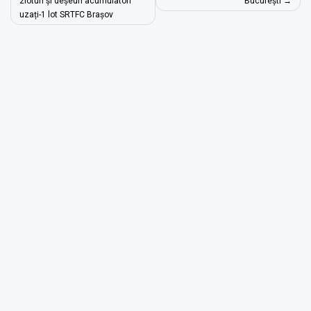
în
2loturi și deșeuri acumulatori
București
uzați-1 lot SRTFC Brașov
articole