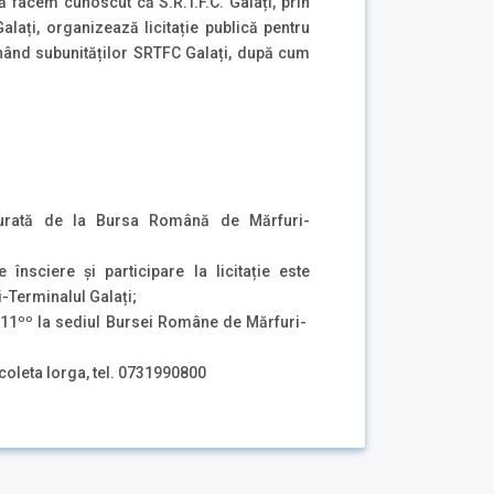
vă facem cunoscut că S.R.T.F.C. Galați, prin
lați, organizează licitație publică pentru
inând subunităților SRTFC Galați, după cum
ocurată de la Bursa Română de Mărfuri-
nsciere și participare la licitație este
i-Terminalul Galați;
ra 11ºº la sediul Bursei Române de Mărfuri-
icoleta Iorga, tel. 0731990800