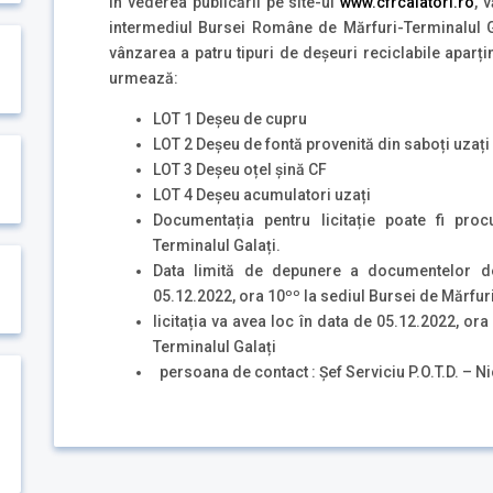
În vederea publicării pe site-ul
www.cfrcalatori.ro
, 
intermediul Bursei Române de Mărfuri-Terminalul Ga
vânzarea a patru tipuri de deșeuri reciclabile aparț
urmează:
LOT 1 Deșeu de cupru
LOT 2 Deșeu de fontă provenită din saboți uzați
LOT 3 Deșeu oțel șină CF
LOT 4 Deșeu acumulatori uzați
Documentația pentru licitație poate fi pr
Terminalul Galați.
Data limită de depunere a documentelor de î
05.12.2022, ora 10ºº la sediul Bursei de Mărfur
licitația va avea loc în data de 05.12.2022, o
Terminalul Galați
persoana de contact : Șef Serviciu P.O.T.D. – N