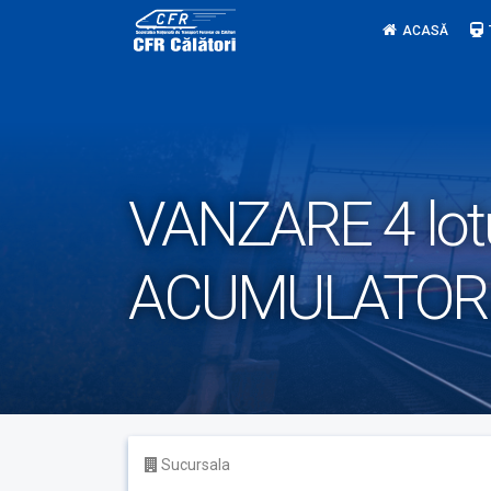
Skip
ACASĂ
to
content
VANZARE 4 lot
ACUMULATORI 
Sucursala