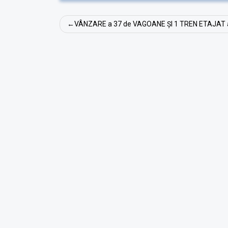
Navigare
VÂNZARE a 37 de VAGOANE ȘI 1 TREN ETAJAT 
în
articole