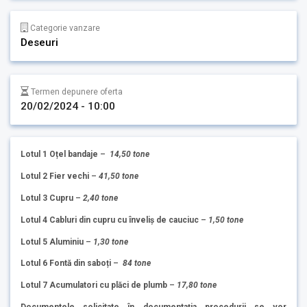
Categorie vanzare
Deseuri
Termen depunere oferta
20/02/2024 - 10:00
Lotul 1 Oțel bandaje
–
14,50 tone
Lotul 2 Fier vechi
–
41,50 tone
Lotul 3 Cupru
–
2,40 tone
Lotul 4 Cabluri din cupru cu înveliș de cauciuc
–
1,50 tone
Lotul 5 Aluminiu
–
1,30 tone
Lotul 6 Fontă din saboți
–
84 tone
Lotul 7 Acumulatori cu plăci de plumb
–
17,80 tone
Documentele solicitate în documentația procedurii se vor