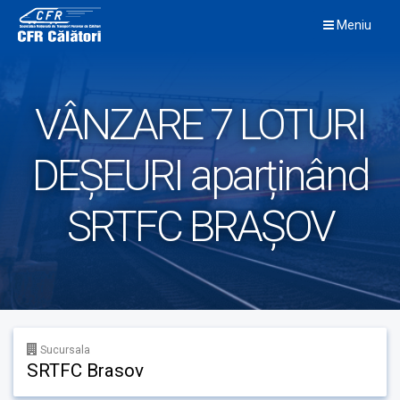
Skip
Meniu
to
content
VÂNZARE 7 LOTURI
DEȘEURI aparținând
SRTFC BRAȘOV
Sucursala
SRTFC Brasov