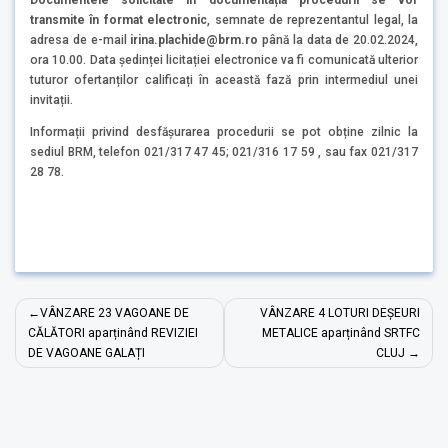
transmite în format electronic
, semnate de reprezentantul legal, la
adresa de e-mail
irina.plachide@brm.ro
până la data de 20.02.2024,
ora 10.00. Data ședinței licitației electronice va fi comunicată ulterior
tuturor ofertanților calificați în această fază prin intermediul unei
invitații.
Informații privind desfășurarea procedurii se pot obține zilnic la
sediul BRM, telefon 021/317 47 45; 021/316 17 59 , sau fax 021/317
28 78.
Navigare
VÂNZARE 23 VAGOANE DE
VÂNZARE 4 LOTURI DEȘEURI
în
CĂLĂTORI aparținând REVIZIEI
METALICE aparținând SRTFC
DE VAGOANE GALAȚI
CLUJ
articole